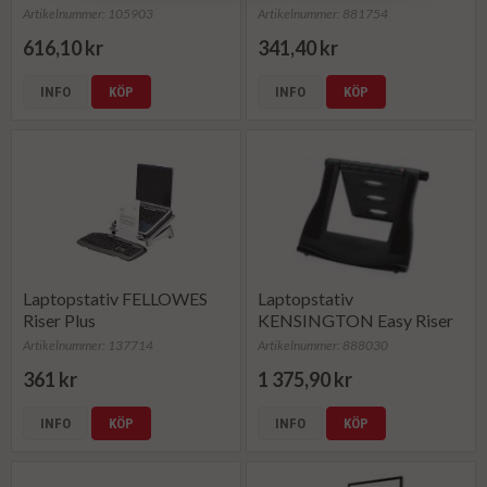
Artikelnummer: 105903
Artikelnummer: 881754
616,10 kr
341,40 kr
INFO
KÖP
INFO
KÖP
Laptopstativ FELLOWES
Laptopstativ
Riser Plus
KENSINGTON Easy Riser
Artikelnummer: 137714
Artikelnummer: 888030
361 kr
1 375,90 kr
INFO
KÖP
INFO
KÖP