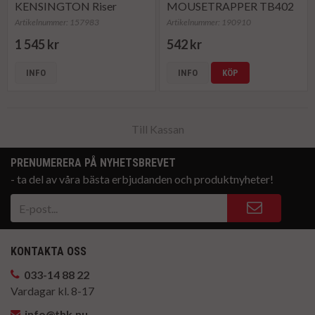
KENSINGTON Riser
MOUSETRAPPER TB402
+Charger
Artikelnummer: 157983
Artikelnummer: 190910
1 545 kr
542 kr
INFO
INFO
KÖP
Till Kassan
PRENUMERERA PÅ NYHETSBREVET
- ta del av våra bästa erbjudanden och produktnyheter!
KONTAKTA OSS
033-14 88 22
Vardagar kl. 8-17
info@thk.nu