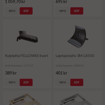
1 059,70 kr
695 kr
INFO
KÖP
INFO
KÖP
Kylplatta FELLOWES Svart
Laptopstativ 3M LX550
Artikelnummer: 137715
Artikelnummer: 888033
389 kr
401 kr
INFO
KÖP
INFO
KÖP