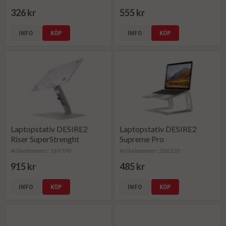
326 kr
555 kr
INFO
KÖP
INFO
KÖP
Laptopstativ DESIRE2
Laptopstativ DESIRE2
Riser SuperStrenght
Supreme Pro
Artikelnummer: 169390
Artikelnummer: 206520
915 kr
485 kr
INFO
KÖP
INFO
KÖP