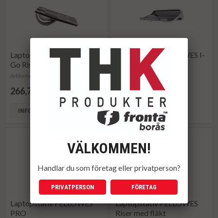
Laptopstativ FELLOWES
Laptopstativ FELLOWES I-
Go Riser
Spire
Artikelnummer: 881753
Artikelnummer: 123156
266,75 kr
2 459,60 kr
INFO
INFO
KÖP
VÄLKOMMEN!
Handlar du som företag eller privatperson?
PRIVATPERSON
FÖRETAG
Laptopstativ FELLOWES
Laptopstativ FELLOWES
PRO
Riser med fläkt