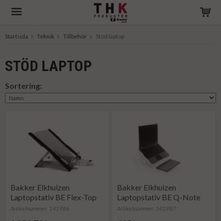
Startsida
Teknik
Tillbehör
Stöd laptop
Produkten har blivit tillagd i varukorgen
STÖD LAPTOP
Sortering:
Bakker Elkhuizen
Bakker Elkhuizen
Laptopstativ BE Flex-Top
Laptopstativ BE Q-Note
270 Portabel
350
Artikelnummer: 141986
Artikelnummer: 141987