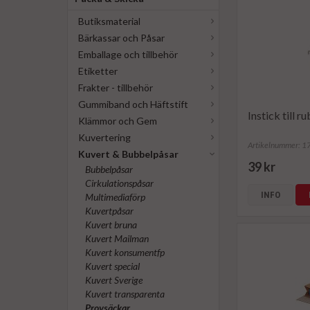
Butiksmaterial
Bärkassar och Påsar
Emballage och tillbehör
Etiketter
Frakter - tillbehör
Gummiband och Häftstift
Instick till 
Klämmor och Gem
Kuvertering
Artikelnummer: 
Kuvert & Bubbelpåsar
39 kr
Bubbelpåsar
Cirkulationspåsar
INFO
Multimediaförp
Kuvertpåsar
Kuvert bruna
Kuvert Mailman
Kuvert konsumentfp
Kuvert special
Kuvert Sverige
Kuvert transparenta
Provsäckar