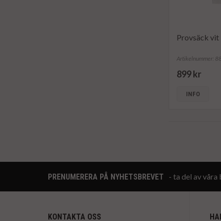
Provsäck vit
Artikelnummer: 
899 kr
INFO
- ta del av vår
PRENUMERERA PÅ NYHETSBREVET
KONTAKTA OSS
HA