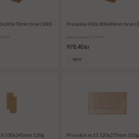
0x260x70mm brun (300)
Provpåse 430x300x80mm brun (2
127969
Artikelnummer: 127970
978,40 kr
INFO
.14 100x245mm 120g
Provsäck nr.15 120x275mm 105g