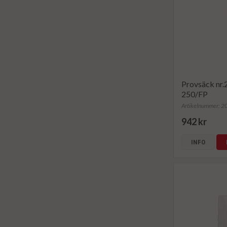
Provsäck nr
250/FP
Artikelnummer: 
942 kr
INFO