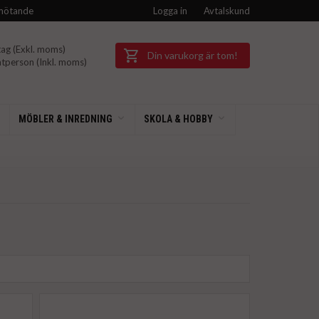
mötande
Logga in
Avtalskund
ag (Exkl.
moms)
Din varukorg är tom!
tperson (Inkl.
moms)
MÖBLER & INREDNING
SKOLA & HOBBY