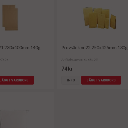
.21 230x400mm 140g
Provsäck nr.22 250x425mm 130g 
207626
Artikelnummer: 6168125
74 kr
LÄGG I VARUKORG
INFO
LÄGG I VARUKORG