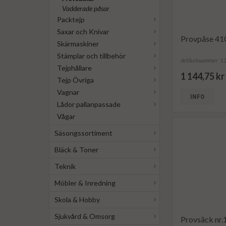
Vadderade påsar
Packtejp
Saxar och Knivar
Provpåse 41
Skärmaskiner
Stämplar och tillbehör
Artikelnummer: 
Tejphållare
1 144,75 kr
Tejp Övriga
Vagnar
INFO
Lådor pallanpassade
Vågar
Säsongssortiment
Bläck & Toner
Teknik
Möbler & Inredning
Skola & Hobby
Sjukvård & Omsorg
Provsäck nr