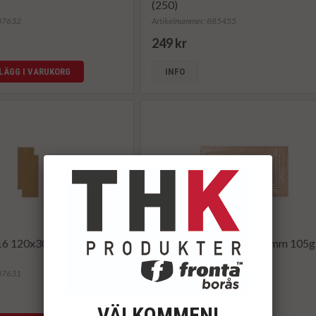
(250)
207632
Artikelnummer: 885455
249 kr
LÄGG I VARUKORG
INFO
.16 120x305mm 120g
Provsäck nr.16 125x290mm 105g
(250)
207631
Artikelnummer: 885456
239 kr
VÄLKOMMEN!