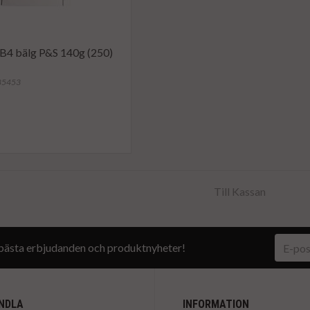
 B4 bälg P&S 140g (250)
885453
Till Kassan
a bästa erbjudanden och produktnyheter!
NDLA
INFORMATION