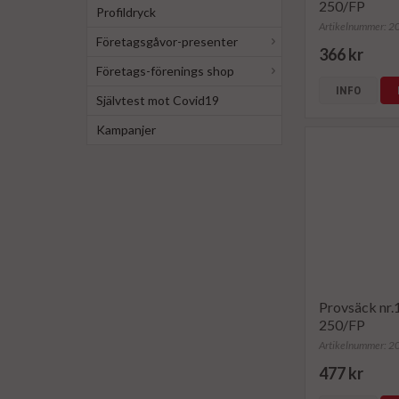
250/FP
Profildryck
Artikelnummer: 
Företagsgåvor-presenter
366 kr
Företags-förenings shop
INFO
Självtest mot Covid19
Kampanjer
Provsäck nr
250/FP
Artikelnummer: 
477 kr