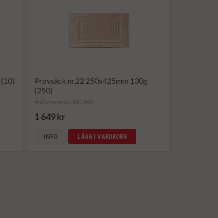
(10)
Provsäck nr.22 250x425mm 130g
(250)
Artikelnummer: 885460
1 649 kr
INFO
LÄGG I VARUKORG