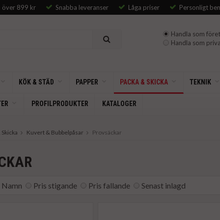
p över 899 kr
Snabba leveranser
Låga priser
Personligt be
Handla som föret
Handla som priva
KÖK & STÄD
PAPPER
PACKA & SKICKA
TEKNIK
TER
PROFILPRODUKTER
KATALOGER
 Skicka
Kuvert & Bubbelpåsar
Provsäckar
CKAR
Namn
Pris stigande
Pris fallande
Senast inlagd