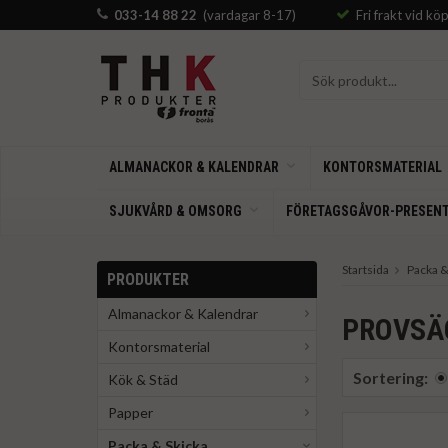
033-14 88 22
(vardagar 8-17)
Fri frakt vid kö
ALMANACKOR & KALENDRAR
KONTORSMATERIAL
SJUKVÅRD & OMSORG
FÖRETAGSGÅVOR-PRESEN
Startsida
Packa &
PRODUKTER
Almanackor & Kalendrar
PROVSÄ
Kontorsmaterial
Sortering:
Kök & Städ
Papper
Packa & Skicka