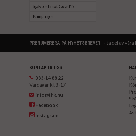
Självtest mot Covid19
Kampanjer
- ta del av vår
PRENUMERERA PÅ NYHETSBREVET
KONTAKTA OSS
HA
033-14 88 22
Kun
Vardagar kl. 8-17
Köp
Pr
info@thk.nu
Skå
Facebook
Log
Avt
Instagram