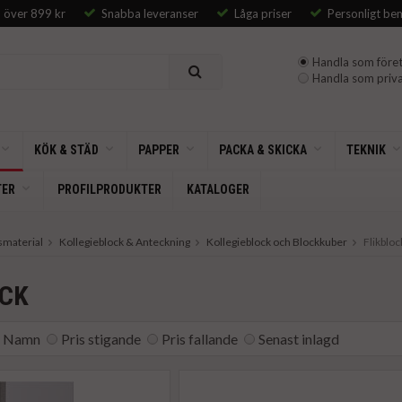
p över 899 kr
Snabba leveranser
Låga priser
Personligt be
Handla som föret
Handla som priva
KÖK & STÄD
PAPPER
PACKA & SKICKA
TEKNIK
TER
PROFILPRODUKTER
KATALOGER
smaterial
Kollegieblock & Anteckning
Kollegieblock och Blockkuber
Flikbloc
OCK
Namn
Pris stigande
Pris fallande
Senast inlagd