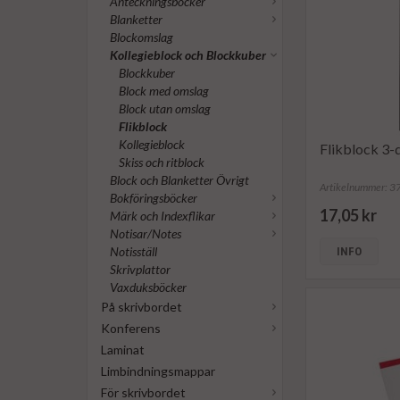
Anteckningsböcker
Blanketter
Blockomslag
Kollegieblock och Blockkuber
Blockkuber
Block med omslag
Block utan omslag
Flikblock
Kollegieblock
Flikblock 3
Skiss och ritblock
Block och Blanketter Övrigt
Artikelnummer: 
Bokföringsböcker
17,05 kr
Märk och Indexflikar
Notisar/Notes
Notisställ
INFO
Skrivplattor
Vaxduksböcker
På skrivbordet
Konferens
Laminat
Limbindningsmappar
För skrivbordet