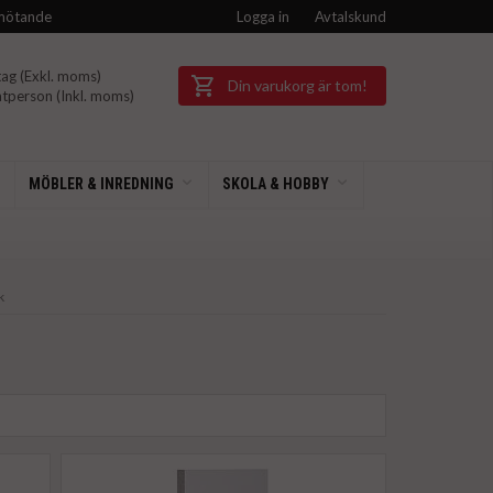
mötande
Logga in
Avtalskund
ag (Exkl.
moms)
Din varukorg är tom!
tperson (Inkl.
moms)
MÖBLER & INREDNING
SKOLA & HOBBY
k