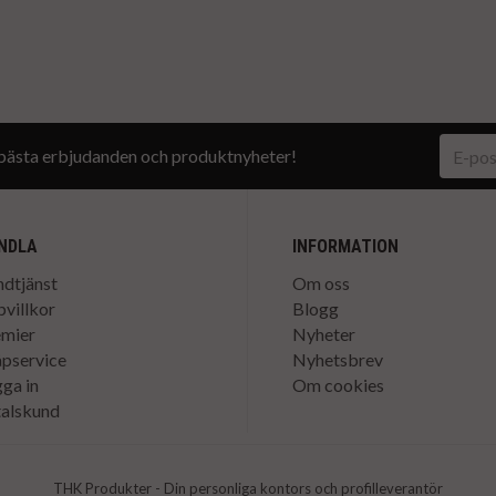
a bästa erbjudanden och produktnyheter!
NDLA
INFORMATION
dtjänst
Om oss
villkor
Blogg
emier
Nyheter
pservice
Nyhetsbrev
ga in
Om cookies
alskund
THK Produkter - Din personliga kontors och profilleverantör