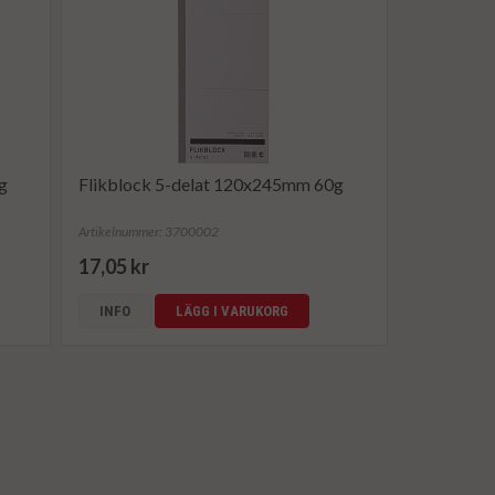
g
Flikblock 5-delat 120x245mm 60g
Artikelnummer: 3700002
17,05 kr
INFO
LÄGG I VARUKORG