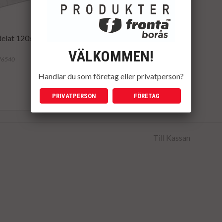
-delat 120x245mm 60g
VÄLKOMMEN!
176540
Handlar du som företag eller privatperson?
PRIVATPERSON
FÖRETAG
Till Kassan