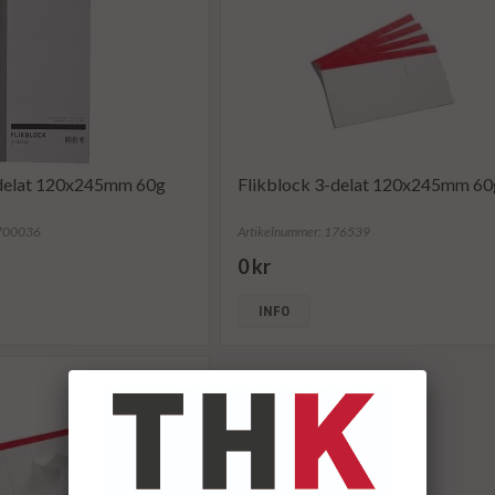
-delat 120x245mm 60g
Flikblock 3-delat 120x245mm 60
3700036
Artikelnummer: 176539
0 kr
INFO