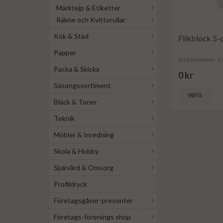
Märktejp & Etiketter
Räkne och Kvittorullar
Kök & Städ
Flikblock 5
Papper
Artikelnummer: 
Packa & Skicka
0 kr
Säsongssortiment
INFO
Bläck & Toner
Teknik
Möbler & Inredning
Skola & Hobby
Sjukvård & Omsorg
Profildryck
Företagsgåvor-presenter
Företags-förenings shop