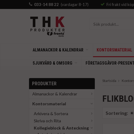
033-14 88 22
(vardagar 8-17)
Fri frakt vid kö
ALMANACKOR & KALENDRAR
KONTORSMATERIAL
SJUKVÅRD & OMSORG
FÖRETAGSGÅVOR-PRESEN
Startsida
Kontor
PRODUKTER
Almanackor & Kalendrar
FLIKBL
Kontorsmaterial
Sortering:
Arkivera & Sortera
Skriva och Rita
Kollegieblock & Anteckning