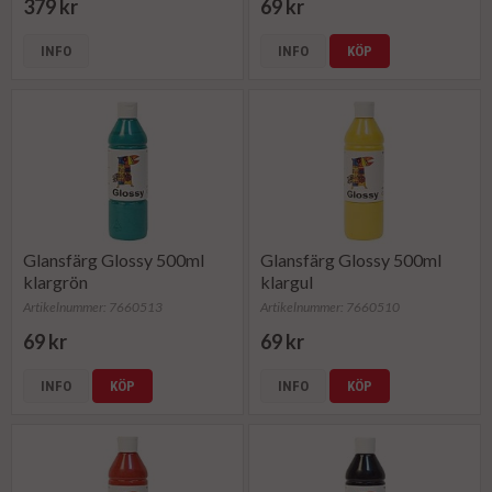
379 kr
69 kr
INFO
INFO
KÖP
Glansfärg Glossy 500ml
Glansfärg Glossy 500ml
klargrön
klargul
Artikelnummer: 7660513
Artikelnummer: 7660510
69 kr
69 kr
INFO
KÖP
INFO
KÖP