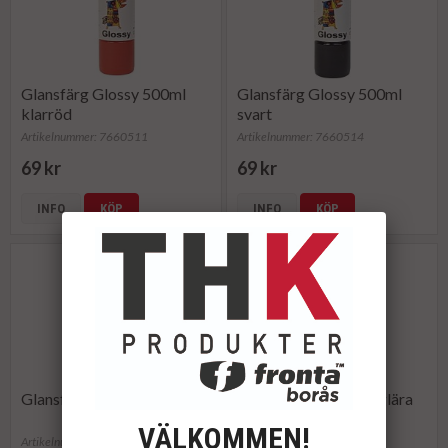
Glansfärg Glossy 500ml
Glansfärg Glossy 500ml
klarröd
svart
Artikelnummer: 7660511
Artikelnummer: 7660514
69 kr
69 kr
INFO
KÖP
INFO
KÖP
Glansfärg Glossy 500ml vit
Glansfärg Glossy färglära
VÄLKOMMEN!
Artikelnummer: 7660515
Artikelnummer: 7660500