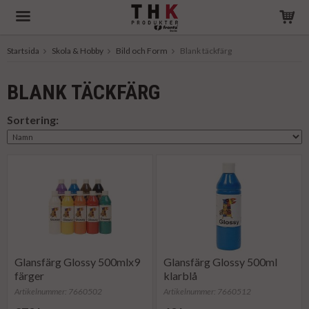
Startsida
Skola & Hobby
Bild och Form
Blank täckfärg
Produkten har blivit tillagd i varukorgen
BLANK TÄCKFÄRG
Sortering:
Glansfärg Glossy 500mlx9
Glansfärg Glossy 500ml
färger
klarblå
Artikelnummer: 7660502
Artikelnummer: 7660512