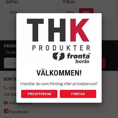
669 kr
936 kr
INFO
INFO
KÖP
Till Kassan
PRENUMERERA PÅ NYHETSBREVET
- ta del av våra bästa erbjudanden och produktnyheter!
VÄLKOMMEN!
KONTAKTA OSS
Handlar du som företag eller privatperson?
033-14 88 22
Vardagar kl. 8-17
PRIVATPERSON
FÖRETAG
info@thk.nu
Facebook