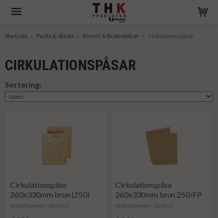
Startsida
Packa & Skicka
Kuvert & Bubbelpåsar
Cirkulationspåsar
Produkten har blivit tillagd i varukorgen
CIRKULATIONSPÅSAR
Sortering:
Cirkulationspåse
Cirkulationspåse
260x330mm brun (250)
260x330mm brun 250/FP
Artikelnummer: 885410
Artikelnummer: 207625