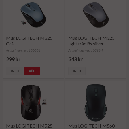
Mus LOGITECH M325
Mus LOGITECH M325
Grå
light trådlös silver
Artikelnummer: 130881
Artikelnummer: 105984
299 kr
343 kr
INFO
KÖP
INFO
Mus LOGITECH M525
Mus LOGITECH M560