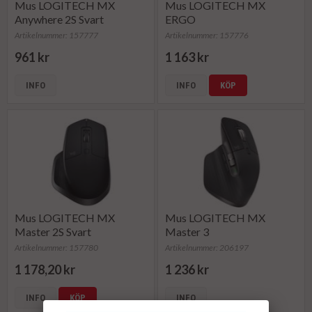
Mus LOGITECH MX
Mus LOGITECH MX
Anywhere 2S Svart
ERGO
Artikelnummer: 157777
Artikelnummer: 157776
961 kr
1 163 kr
INFO
INFO
KÖP
Mus LOGITECH MX
Mus LOGITECH MX
Master 2S Svart
Master 3
Artikelnummer: 157780
Artikelnummer: 206197
1 178,20 kr
1 236 kr
INFO
KÖP
INFO