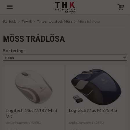
Startsida
Teknik
Tangentbord och Möss
Möss trådlösa
Produkten har blivit tillagd i varukorgen
MÖSS TRÅDLÖSA
Sortering:
Logitech Mus M187 Mini
Logitech Mus M525 Blå
Vit
Artikelnummer: 142581
Artikelnummer: 142580