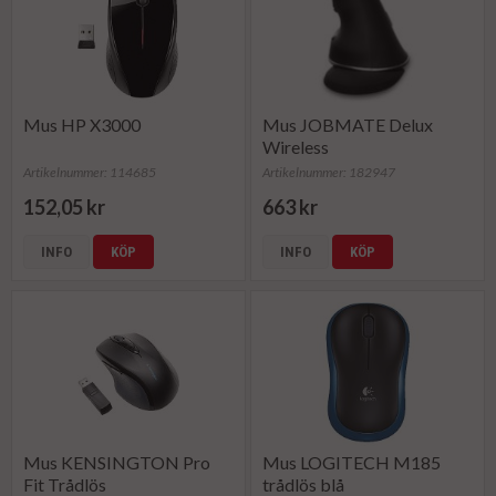
Mus HP X3000
Mus JOBMATE Delux
Wireless
Artikelnummer: 114685
Artikelnummer: 182947
152,05 kr
663 kr
INFO
KÖP
INFO
KÖP
Mus KENSINGTON Pro
Mus LOGITECH M185
Fit Trådlös
trådlös blå