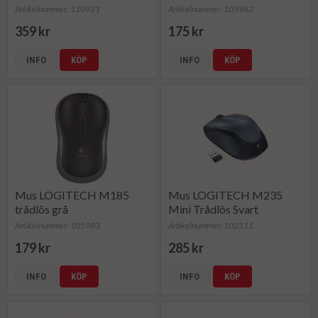
Artikelnummer: 110921
Artikelnummer: 105982
359 kr
175 kr
INFO
KÖP
INFO
KÖP
Mus LOGITECH M185
Mus LOGITECH M235
trådlös grå
Mini Trådlös Svart
Artikelnummer: 105983
Artikelnummer: 102511
179 kr
285 kr
INFO
KÖP
INFO
KÖP