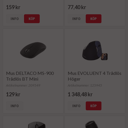
159 kr
77,40 kr
INFO
KÖP
INFO
KÖP
Mus DELTACO MS-900
Mus EVOLUENT 4 Trådlös
Trådlös BT Mini
Höger
Artikelnummer: 209549
Artikelnummer: 125945
129 kr
1 348,48 kr
INFO
INFO
KÖP