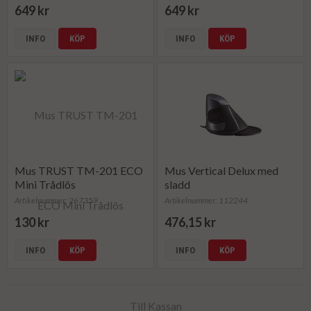
649 kr
649 kr
INFO
KÖP
INFO
KÖP
Mus TRUST TM-201 ECO
Mus Vertical Delux med
Mini Trådlös
sladd
Artikelnummer: 267359
Artikelnummer: 112244
130 kr
476,15 kr
INFO
KÖP
INFO
KÖP
Till Kassan