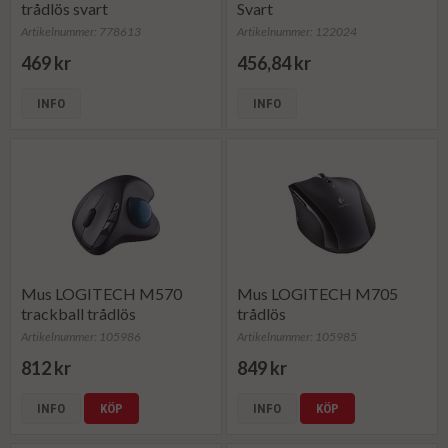
trådlös svart
Svart
Artikelnummer: 778613
Artikelnummer: 122024
469 kr
456,84 kr
INFO
INFO
Mus LOGITECH M570
Mus LOGITECH M705
trackball trådlös
trådlös
Artikelnummer: 105986
Artikelnummer: 105985
812 kr
849 kr
INFO
KÖP
INFO
KÖP