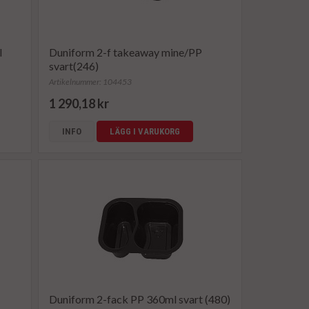
l
Duniform 2-f takeaway mine/PP
svart(246)
Artikelnummer: 104453
1 290,18 kr
INFO
LÄGG I VARUKORG
Duniform 2-fack PP 360ml svart (480)