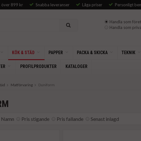
p över 899 kr
Snabba leveranser
Låga priser
Personligt be
Handla som föret
Handla som priva
KÖK & STÄD
PAPPER
PACKA & SKICKA
TEKNIK
TER
PROFILPRODUKTER
KATALOGER
täd
Matförvaring
Duniform
RM
Namn
Pris stigande
Pris fallande
Senast inlagd