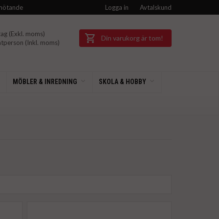
mötande
Logga in
Avtalskund
ag (Exkl.
moms)
Din varukorg är tom!
tperson (Inkl.
moms)
MÖBLER & INREDNING
SKOLA & HOBBY