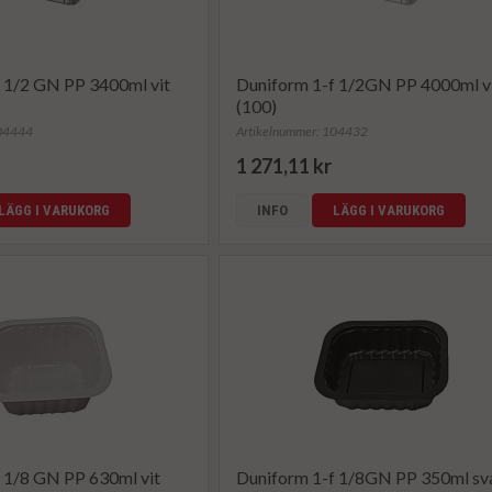
 1/2 GN PP 3400ml vit
Duniform 1-f 1/2GN PP 4000ml v
(100)
104444
Artikelnummer: 104432
1 271,11 kr
LÄGG I VARUKORG
INFO
LÄGG I VARUKORG
 1/8 GN PP 630ml vit
Duniform 1-f 1/8GN PP 350ml sv