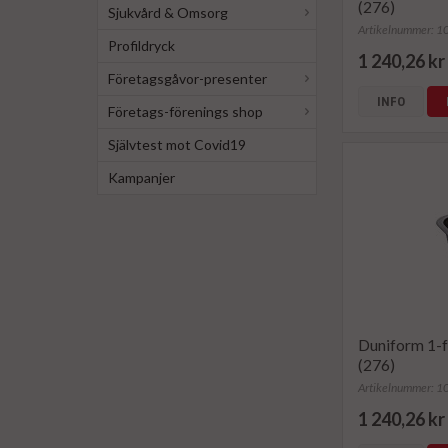
(276)
Sjukvård & Omsorg
Artikelnummer: 
Profildryck
1 240,26 kr
Företagsgåvor-presenter
INFO
Företags-förenings shop
Självtest mot Covid19
Kampanjer
Duniform 1-
(276)
Artikelnummer: 
1 240,26 kr