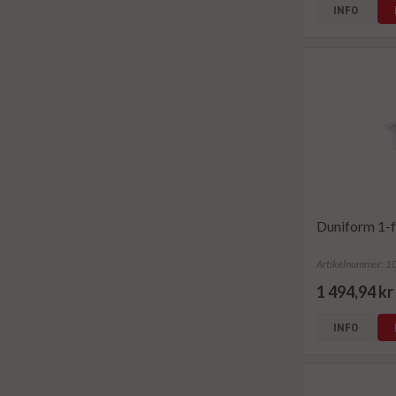
INFO
Duniform 1-f
Artikelnummer: 
1 494,94 kr
INFO