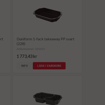
rt
Duniform 1-fack takeaway PP svart
(228)
Artikelnummer: 104455
1 773,43 kr
INFO
LÄGG I VARUKORG