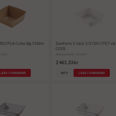
CRD/PLA Cube låg 510ml
Dunform 1-fack 1/2 GN CPET vit
(120)
211851
Artikelnummer: 104469
2 461,33 kr
LÄGG I VARUKORG
INFO
LÄGG I VARUKORG