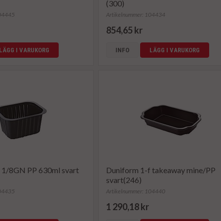
(300)
104445
Artikelnummer: 104434
854,65 kr
LÄGG I VARUKORG
INFO
LÄGG I VARUKORG
f 1/8GN PP 630ml svart
Duniform 1-f takeaway mine/PP
svart(246)
104435
Artikelnummer: 104440
1 290,18 kr