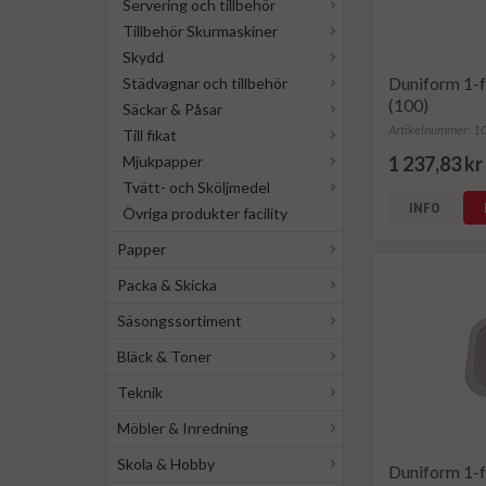
Servering och tillbehör
Tillbehör Skurmaskiner
Skydd
Duniform 1-f
Städvagnar och tillbehör
(100)
Säckar & Påsar
Artikelnummer: 
Till fikat
Mjukpapper
1 237,83 kr
Tvätt- och Sköljmedel
INFO
Övriga produkter facility
Papper
Packa & Skicka
Säsongssortiment
Bläck & Toner
Teknik
Möbler & Inredning
Skola & Hobby
Duniform 1-f