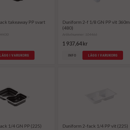
ack takeaway PP svart
Duniform 2-f 1/8 GN PP vit 360m
(480)
104430
Artikelnummer: 104466
1 937,64 kr
LÄGG I VARUKORG
INFO
LÄGG I VARUKORG
fack 1/4 GN PP (225)
Duniform 2-fack 1/4 PP vit (225)