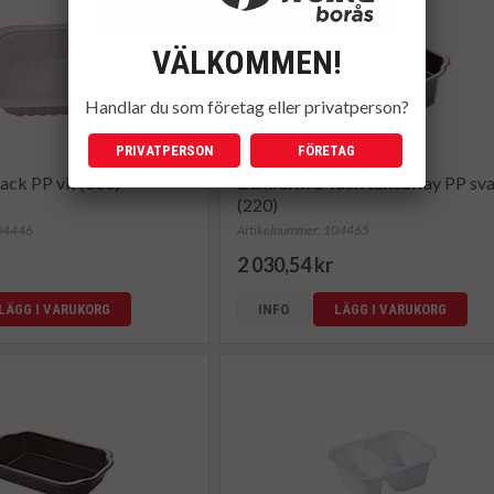
VÄLKOMMEN!
Handlar du som företag eller privatperson?
PRIVATPERSON
FÖRETAG
ack PP vit (300)
Duniform 1-fack takeaway PP sva
(220)
104446
Artikelnummer: 104465
2 030,54 kr
LÄGG I VARUKORG
INFO
LÄGG I VARUKORG