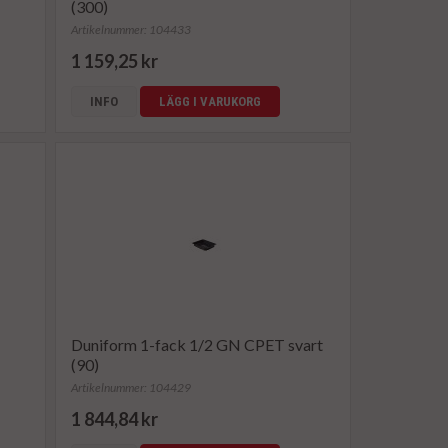
(300)
Artikelnummer: 104433
1 159,25 kr
INFO
LÄGG I VARUKORG
Duniform 1-fack 1/2 GN CPET svart
(90)
Artikelnummer: 104429
1 844,84 kr