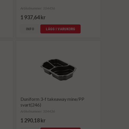
Artikelnummer: 104456
1 937,64 kr
INFO
LÄGG I VARUKORG
Duniform 3-f takeaway mine/PP
svart(246)
Artikelnummer: 104436
1 290,18 kr