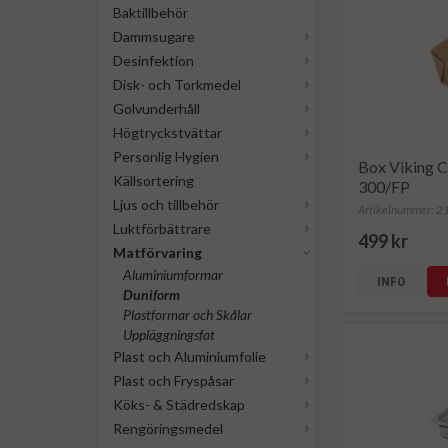
Baktillbehör
Dammsugare
Desinfektion
Disk- och Torkmedel
Golvunderhåll
Högtryckstvättar
Personlig Hygien
Box Viking 
Källsortering
300/FP
Ljus och tillbehör
Artikelnummer: 
Luktförbättrare
499 kr
Matförvaring
Aluminiumformar
INFO
Duniform
Plastformar och Skålar
Uppläggningsfat
Plast och Aluminiumfolie
Plast och Fryspåsar
Köks- & Städredskap
Rengöringsmedel