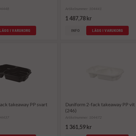
104448
Artikelnummer: 104441
1 487,78 kr
LÄGG I VARUKORG
INFO
LÄGG I VARUKORG
ack takeaway PP svart
Duniform 2-fack takeaway PP vit
(246)
104437
Artikelnummer: 104472
1 361,59 kr