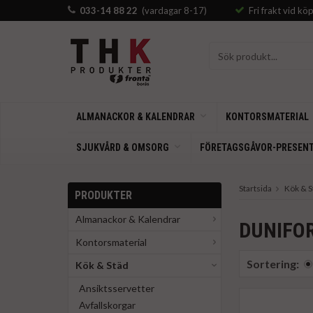
033-14 88 22
(vardagar 8-17)
Fri frakt vid kö
ALMANACKOR & KALENDRAR
KONTORSMATERIAL
SJUKVÅRD & OMSORG
FÖRETAGSGÅVOR-PRESEN
Startsida
Kök & S
PRODUKTER
Almanackor & Kalendrar
DUNIFO
Kontorsmaterial
Sortering:
Kök & Städ
Ansiktsservetter
Avfallskorgar