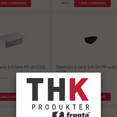
LÄGG I VARUKORG
INFO
LÄGG I VARUKORG
ack 1/4 form PP vit (150)
Duniform 1-fack 1/4 GN PP svart
(150)
104443
Artikelnummer: 104467
1 494,94 kr
LÄGG I VARUKORG
INFO
LÄGG I VARUKORG