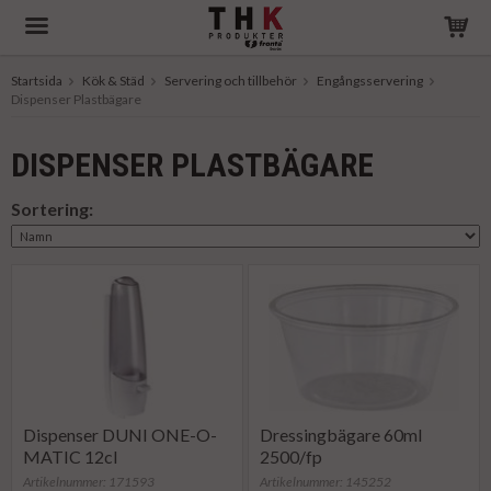
Startsida
Kök & Städ
Servering och tillbehör
Engångsservering
Dispenser Plastbägare
Produkten har blivit tillagd i varukorgen
DISPENSER PLASTBÄGARE
Sortering:
Dispenser DUNI ONE-O-
Dressingbägare 60ml
MATIC 12cl
2500/fp
Artikelnummer: 171593
Artikelnummer: 145252