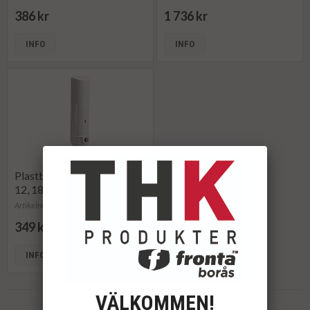
386 kr
1 736 kr
INFO
INFO
Plastbägare- Dispenser för
12, 18, 21cl
Artikelnummer: 1431040
349 kr
INFO
KÖP
VÄLKOMMEN!