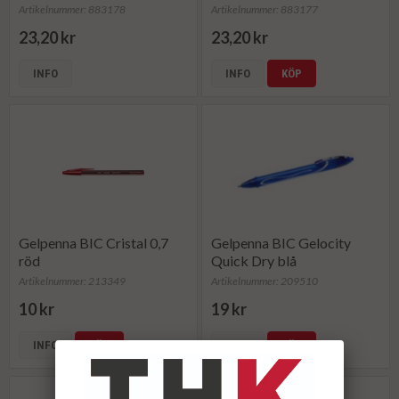
Artikelnummer: 883178
Artikelnummer: 883177
23,20 kr
23,20 kr
INFO
INFO
KÖP
Gelpenna BIC Cristal 0,7
Gelpenna BIC Gelocity
röd
Quick Dry blå
Artikelnummer: 213349
Artikelnummer: 209510
10 kr
19 kr
INFO
KÖP
INFO
KÖP