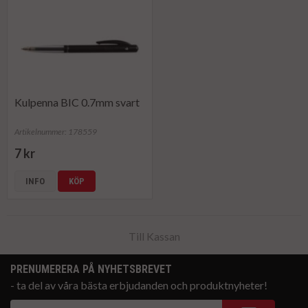
Kulpenna BIC 0.7mm svart
Artikelnummer: 178559
7 kr
INFO
KÖP
Till Kassan
PRENUMERERA PÅ NYHETSBREVET
- ta del av våra bästa erbjudanden och produktnyheter!