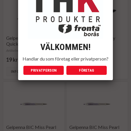
Gelpenna BIC Gelocity
Gelpenna BIC Gelocity
Quick Dry röd
Quick Dry svart
VÄLKOMMEN!
Artikelnummer: 209511
Artikelnummer: 209509
Handlar du som företag eller privatperson?
19 kr
19 kr
PRIVATPERSON
FÖRETAG
INFO
KÖP
INFO
KÖP
Gelpenna BIC Miss Pearl
Gelpenna BIC Miss Pearl