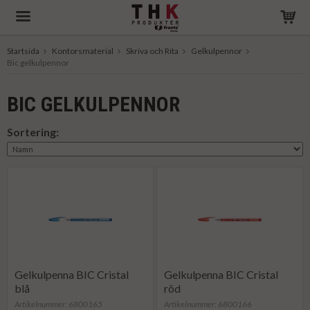
Startsida
Kontorsmaterial
Skriva och Rita
Gelkulpennor
Bic gelkulpennor
Produkten har blivit tillagd i varukorgen
BIC GELKULPENNOR
Sortering:
Gelkulpenna BIC Cristal
Gelkulpenna BIC Cristal
blå
röd
Artikelnummer: 6800165
Artikelnummer: 6800166