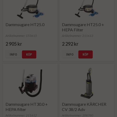
Dammsugare HT25.0
Dammsugare HT25.0 +
HEPA Filter
Artikelnummer: 153615
Artikelnummer: 211613
2 905 kr
2 292 kr
INFO
KÖP
INFO
KÖP
Dammsugare HT30.0 +
Dammsugare KÄRCHER
HEPA filter
CV 38/2 Adv
Artikelnummer: 211612
Artikelnummer: 208780