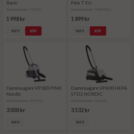
Basic
Pink T EU
Artikelnummer: 157251
Artikelnummer: 75004831
1 998 kr
1 899 kr
INFO
KÖP
INFO
KÖP
Dammsugare VP300 PINK
Dammsugare VP600 HEPA
Nordic
STD2 NORDIC
Artikelnummer: 205593
Artikelnummer: 164501
3 000 kr
3 532 kr
INFO
INFO