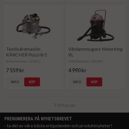
Textilvårdmaskin
Våtdammsugare Waterking
KÄRCHER Puzzi 8/1
XL
Artikelnummer: 269811
Artikelnummer: 206405
7 559 kr
4 990 kr
INFO
KÖP
INFO
KÖP
Till Kassan
PRENUMERERA PÅ NYHETSBREVET
- ta del av våra bästa erbjudanden och produktnyheter!