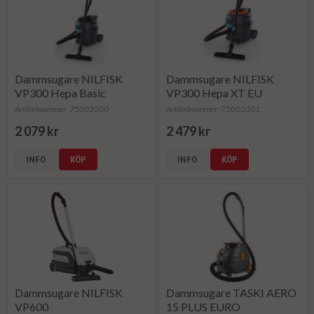
Dammsugare NILFISK
Dammsugare NILFISK
VP300 Hepa Basic
VP300 Hepa XT EU
Artikelnummer: 75002300
Artikelnummer: 75002301
2 079 kr
2 479 kr
INFO
KÖP
INFO
KÖP
Dammsugare NILFISK
Dammsugare TASKI AERO
VP600
15 PLUS EURO