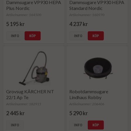
Dammsugare VP930 HEPA
Dammsugare VP930 HEPA
Plus Nordic
Standard Nordic
Artikelnummer: 164500
Artikelnummer: 160970
5 195 kr
4 237 kr
INFO
KÖP
INFO
KÖP
Grovsug KÄRCHER NT
Robotdammsugare
22/1 Ap Te
Lindhaus Robby
Artikelnummer: 182915
Artikelnummer: 206406
2 445 kr
5 290 kr
INFO
INFO
KÖP