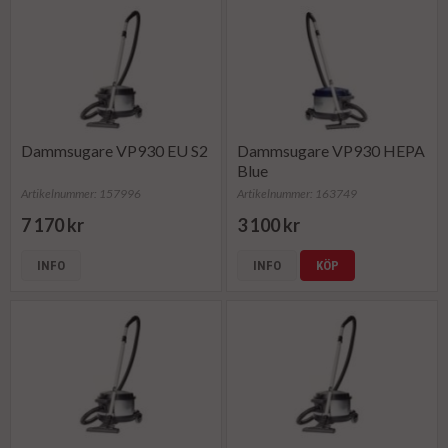
Dammsugare VP930 EU S2
Dammsugare VP930 HEPA
Blue
Artikelnummer: 157996
Artikelnummer: 163749
7 170 kr
3 100 kr
INFO
INFO
KÖP