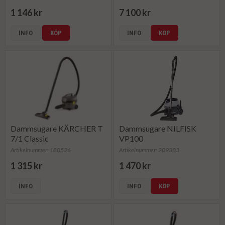
1 146 kr
7 100 kr
INFO
KÖP
INFO
KÖP
Dammsugare KÄRCHER T
Dammsugare NILFISK
7/1 Classic
VP100
Artikelnummer: 180526
Artikelnummer: 209383
1 315 kr
1 470 kr
INFO
INFO
KÖP