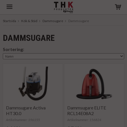
Startsida
Kök & Städ
Dammsugare
Dammsugare
Produkten har blivit tillagd i varukorgen
DAMMSUGARE
Sortering:
Dammsugare Activa
Dammsugare ELITE
HT30.0
RCL14E08A2
Artikelnummer: 196155
Artikelnummer: 156824