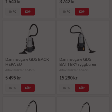
1 643 kr
3 742 kr
INFO
KÖP
INFO
KÖP
Dammsugare GD5 BACK
Dammsugare GD5
HEPA EU
BATTERY ryggburen
Artikelnummer: 164502
Artikelnummer: 163723
5 495 kr
15 280 kr
INFO
KÖP
INFO
KÖP