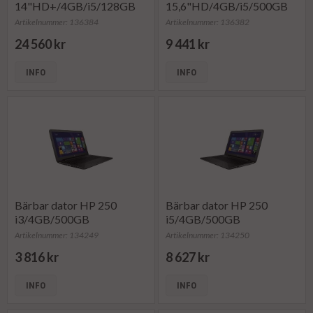
14"HD+/4GB/i5/128GB
15,6"HD/4GB/i5/500GB
SSD
Artikelnummer: 136384
Artikelnummer: 136382
24 560 kr
9 441 kr
INFO
INFO
Bärbar dator HP 250
Bärbar dator HP 250
i3/4GB/500GB
i5/4GB/500GB
Artikelnummer: 134249
Artikelnummer: 134250
3 816 kr
8 627 kr
INFO
INFO