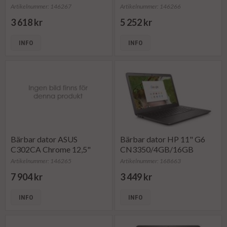
Artikelnummer: 146267
Artikelnummer: 146266
3 618 kr
5 252 kr
INFO
INFO
Bärbar dator ASUS
Bärbar dator HP 11" G6
C302CA Chrome 12,5"
CN3350/4GB/16GB
Artikelnummer: 146265
Artikelnummer: 168663
7 904 kr
3 449 kr
INFO
INFO