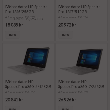
Bärbar dator HP Spectre
Bärbar dator HP Spectre
Pro 13 i5/256GB
Pro 13 i7/512GB
Artikelnummer: 151323
Artikelnummer: 151324
18 085 kr
20 972 kr
INFO
INFO
Bärbar dator HP
Bärbar dator HP
SpectrePro x360 i5/128GB
SpectrePro x360 i7/256GB
Artikelnummer: 151327
Artikelnummer: 151328
20 841 kr
26 926 kr
INFO
INFO