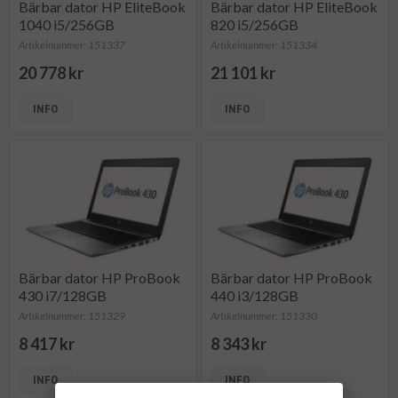
Bärbar dator HP EliteBook
Bärbar dator HP EliteBook
1040 i5/256GB
820 i5/256GB
Artikelnummer: 151337
Artikelnummer: 151334
20 778 kr
21 101 kr
INFO
INFO
Bärbar dator HP ProBook
Bärbar dator HP ProBook
430 i7/128GB
440 i3/128GB
Artikelnummer: 151329
Artikelnummer: 151330
8 417 kr
8 343 kr
INFO
INFO