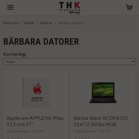
Startsida
Teknik
Datorer
Bärbara datorer
Produkten har blivit tillagd i varukorgen
BÄRBARA DATORER
Sortering:
Applecare APPLE för iMac
Bärbar dator ACER B115
21,5 och 27"
11,6"/2,16Ghz/4GB
Artikelnummer: 130959
Artikelnummer: 131723