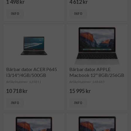
1 498 kr
4 612 kr
INFO
INFO
Bärbar dator ACER P645
Bärbar dator APPLE
i3/14"/4GB/500GB
Macbook 12" 8GB/256GB
Artikelnummer: 135811
Artikelnummer: 148483
10 718 kr
15 995 kr
INFO
INFO