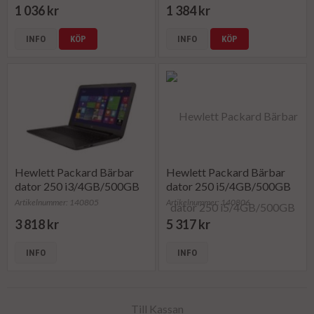
1 036 kr
1 384 kr
INFO
KÖP
INFO
KÖP
Hewlett Packard Bärbar
Hewlett Packard Bärbar
dator 250 i3/4GB/500GB
dator 250 i5/4GB/500GB
Artikelnummer: 140805
Artikelnummer: 140806
3 818 kr
5 317 kr
INFO
INFO
Till Kassan