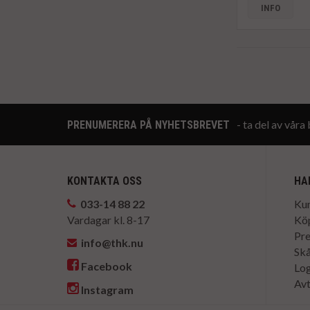
INFO
- ta del av vår
PRENUMERERA PÅ NYHETSBREVET
KONTAKTA OSS
HA
033-14 88 22
Kun
Vardagar kl. 8-17
Köp
Pr
info@thk.nu
Skå
Facebook
Log
Avt
Instagram