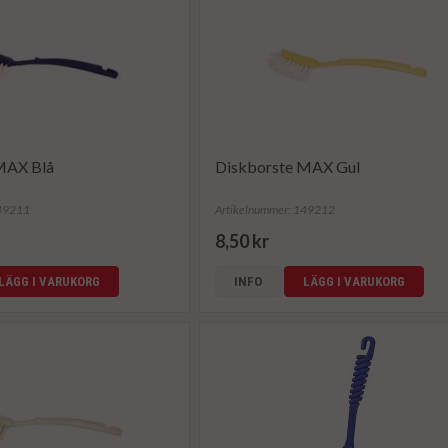
MAX Blå
Diskborste MAX Gul
149211
Artikelnummer: 149212
8,50 kr
LÄGG I VARUKORG
INFO
LÄGG I VARUKORG