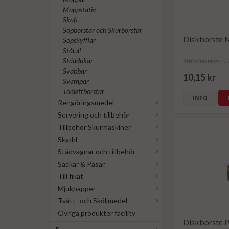
Moppstativ
Skaft
Sopborstar och Skurborstar
Diskborste 
Sopskyfflar
Stålull
Städdukar
Artikelnummer: 
Svabbar
10,15 kr
Svampar
Toalettborstar
INFO
Rengöringsmedel
Servering och tillbehör
Tillbehör Skurmaskiner
Skydd
Städvagnar och tillbehör
Säckar & Påsar
Till fikat
Mjukpapper
Tvätt- och Sköljmedel
Övriga produkter facility
Diskborste 