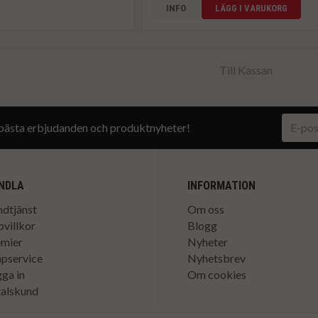
INFO
LÄGG I VARUKORG
Till Kassan
a bästa erbjudanden och produktnyheter!
NDLA
INFORMATION
dtjänst
Om oss
villkor
Blogg
emier
Nyheter
pservice
Nyhetsbrev
ga in
Om cookies
alskund