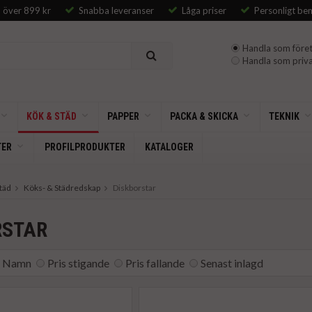
p över 899 kr
Snabba leveranser
Låga priser
Personligt be
Handla som föret
Handla som priva
KÖK & STÄD
PAPPER
PACKA & SKICKA
TEKNIK
TER
PROFILPRODUKTER
KATALOGER
täd
Köks- & Städredskap
Diskborstar
RSTAR
Namn
Pris stigande
Pris fallande
Senast inlagd