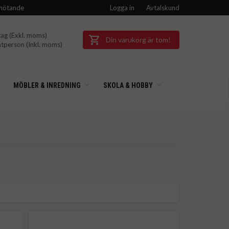
mötande
Logga in
Avtalskund
ag (Exkl.
moms)
Din varukorg är tom!
tperson (Inkl.
moms)
MÖBLER & INREDNING
SKOLA & HOBBY