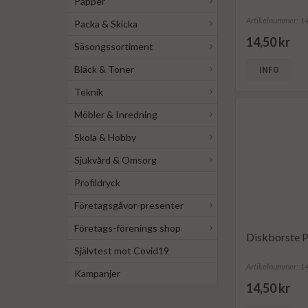
Papper
Artikelnummer: 
Packa & Skicka
14,50 kr
Säsongssortiment
Bläck & Toner
INFO
Teknik
Möbler & Inredning
Skola & Hobby
Sjukvård & Omsorg
Profildryck
Företagsgåvor-presenter
Företags-förenings shop
Diskborste 
Självtest mot Covid19
Artikelnummer: 
Kampanjer
14,50 kr