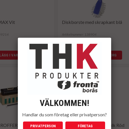
MAX Vit
Diskborste med skrapkant blå
149214
Artikelnummer: 138904
12 kr
LÄGG I VARUKORG
INFO
LÄGG I VARUKORG
VÄLKOMMEN!
Handlar du som företag eller privatperson?
PROFFER Bulk Blå
Diskborste PROFFER Bulk Röd
PRIVATPERSON
FÖRETAG