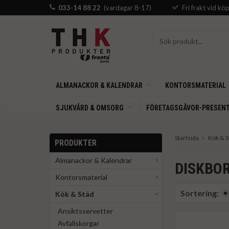
033-14 88 22
(vardagar 8-17)
Fri frakt vid kö
ALMANACKOR & KALENDRAR
KONTORSMATERIAL
SJUKVÅRD & OMSORG
FÖRETAGSGÅVOR-PRESEN
Startsida
Kök & S
PRODUKTER
Almanackor & Kalendrar
DISKBO
Kontorsmaterial
Sortering:
Kök & Städ
Ansiktsservetter
Avfallskorgar