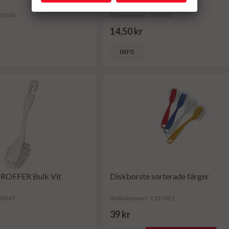
140840
Artikelnummer: 140841
14,50 kr
INFO
PROFFER Bulk Vit
Diskborste sorterade färger
140842
Artikelnummer: 1533461
39 kr