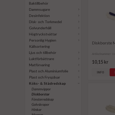
Baktillbehör
Dammsugare
Desinfektion
Disk- och Torkmedel
Golvunderhåll
Högtryckstvättar
Personlig Hygien
Diskborste 
Källsortering
Ljus och tillbehör
Artikelnummer: 
Luktförbättrare
10,15 kr
Matförvaring
Plast och Aluminiumfolie
INFO
Plast och Fryspåsar
Köks- & Städredskap
Dammvippor
Diskborstar
Fönsterredskap
Golvskrapor
Hinkar
Moppar