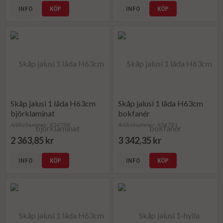
INFO
KÖP
INFO
KÖP
Skåp jalusi 1 låda H63cm
Skåp jalusi 1 låda H63cm
björklaminat
bokfanér
Artikelnummer: 934788
Artikelnummer: 934781
2 363,85 kr
3 342,35 kr
INFO
KÖP
INFO
KÖP