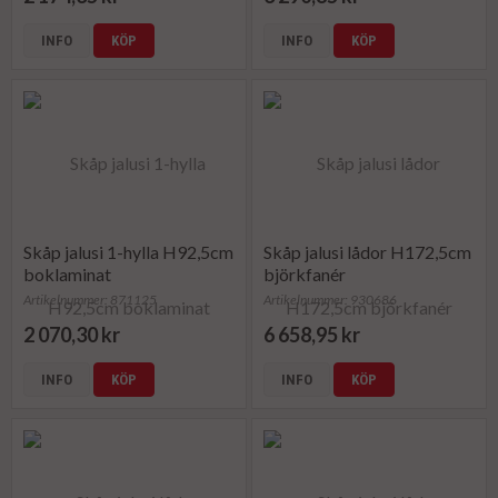
INFO
KÖP
INFO
KÖP
Skåp jalusi 1-hylla H92,5cm
Skåp jalusi lådor H172,5cm
boklaminat
björkfanér
Artikelnummer: 871125
Artikelnummer: 930686
2 070,30 kr
6 658,95 kr
INFO
KÖP
INFO
KÖP