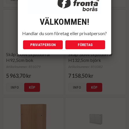
VÄLKOMMEN!
Handlar du som företag eller privatperson?
PRIVATPERSON
FÖRETAG
Skåp 2xA4 skjutdörrar
Skåp 3xA4 skjutdörrar
H92,5cm bok
H132,5cm björk
Artikelnummer: 851079
Artikelnummer: 851082
5 963,70 kr
7 158,50 kr
INFO
KÖP
INFO
KÖP