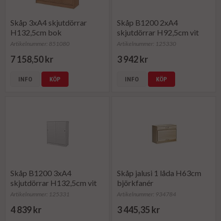
Skåp 3xA4 skjutdörrar
Skåp B1200 2xA4
H132,5cm bok
skjutdörrar H92,5cm vit
Artikelnummer: 851080
Artikelnummer: 125330
7 158,50 kr
3 942 kr
INFO
KÖP
INFO
KÖP
Skåp B1200 3xA4
Skåp jalusi 1 låda H63cm
skjutdörrar H132,5cm vit
björkfanér
Artikelnummer: 125331
Artikelnummer: 934784
4 839 kr
3 445,35 kr