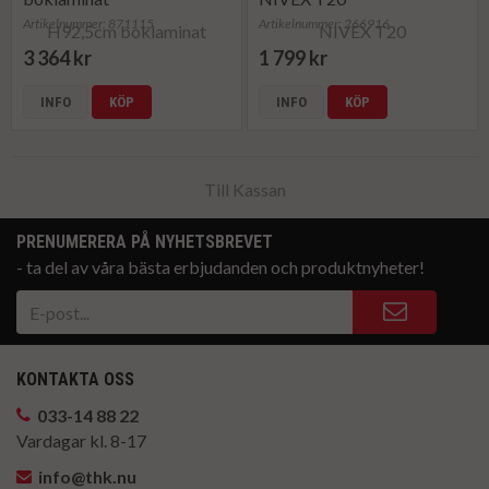
Artikelnummer: 871115
Artikelnummer: 266916
3 364 kr
1 799 kr
INFO
KÖP
INFO
KÖP
Till Kassan
PRENUMERERA PÅ NYHETSBREVET
- ta del av våra bästa erbjudanden och produktnyheter!
KONTAKTA OSS
033-14 88 22
Vardagar kl. 8-17
info@thk.nu