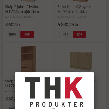
Skåp 2 jalusi,2 hyllor
Skåp 2 jalusi,2 hyllor
H172,5cm björklam
H172,5cm bokfan.
Artikelnummer: 871369
Artikelnummer: 934817
3 602 kr
5 330,25 kr
INFO
KÖP
INFO
KÖP
Skåp 2 jalusi,2 hyllor
Skåp 2xA4 skjutdörrar
H172,5cm boklam.
H92,5cm björk
Artikelnummer: 871368
Artikelnummer: 851081
3 602 kr
5 963,70 kr
INFO
KÖP
INFO
KÖP