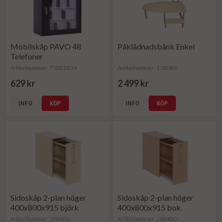
Mobilskåp PAVO 48
Påklädnadsbänk Enkel
Telefoner
Artikelnummer: 75001854
Artikelnummer: 138086
629 kr
2 499 kr
INFO
KÖP
INFO
KÖP
Sidoskåp 2-plan höger
Sidoskåp 2-plan höger
400x800x915 björk
400x800x915 bok
Artikelnummer: 188401
Artikelnummer: 188400