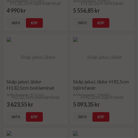
Artikelnummer: 871363
Artikelnummer: 934805
4 990 kr
5 556,85 kr
INFO
KÖP
INFO
KÖP
Skåp jalusi, lådor
Skåp jalusi, lådor H92,5cm
H132,5cm boklaminat
björkfanér
Artikelnummer: 871362
Artikelnummer: 934800
3 623,55 kr
5 093,35 kr
INFO
KÖP
INFO
KÖP