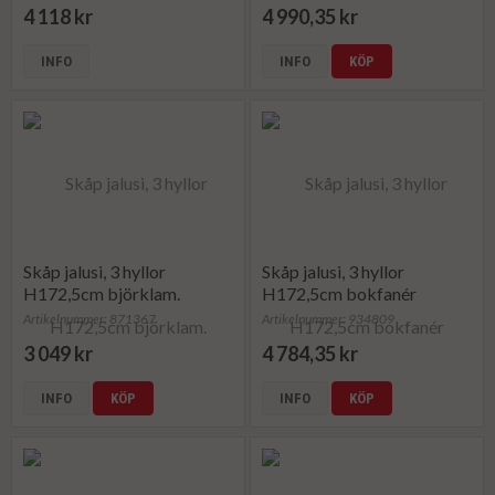
4 118 kr
4 990,35 kr
INFO
INFO
KÖP
Skåp jalusi, 3 hyllor
Skåp jalusi, 3 hyllor
H172,5cm björklam.
H172,5cm bokfanér
Artikelnummer: 871367
Artikelnummer: 934809
3 049 kr
4 784,35 kr
INFO
KÖP
INFO
KÖP