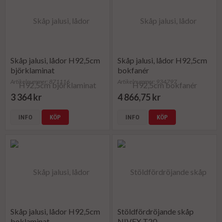
Skåp jalusi, lådor H92,5cm
Skåp jalusi, lådor H92,5cm
björklaminat
bokfanér
Artikelnummer: 871116
Artikelnummer: 934797
3 364 kr
4 866,75 kr
INFO
KÖP
INFO
KÖP
Skåp jalusi, lådor H92,5cm
Stöldfördröjande skåp
boklaminat
NIVEX T20