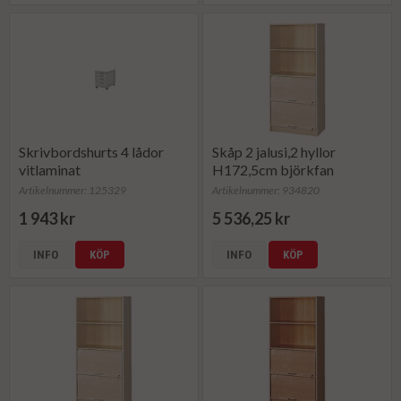
Skrivbordshurts 4 lådor
Skåp 2 jalusi,2 hyllor
vitlaminat
H172,5cm björkfan
Artikelnummer: 125329
Artikelnummer: 934820
1 943 kr
5 536,25 kr
INFO
KÖP
INFO
KÖP