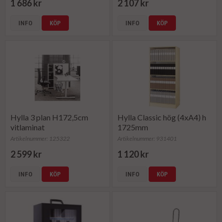
1 686 kr
2 107 kr
INFO
KÖP
INFO
KÖP
Hylla 3 plan H172,5cm
Hylla Classic hög (4xA4) h
vitlaminat
1725mm
Artikelnummer: 125322
Artikelnummer: 931401
2 599 kr
1 120 kr
INFO
KÖP
INFO
KÖP