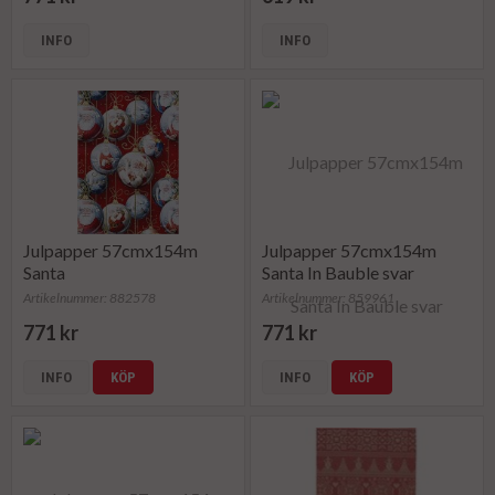
INFO
INFO
Julpapper 57cmx154m
Julpapper 57cmx154m
Santa
Santa In Bauble svar
Artikelnummer: 882578
Artikelnummer: 859961
771 kr
771 kr
INFO
KÖP
INFO
KÖP