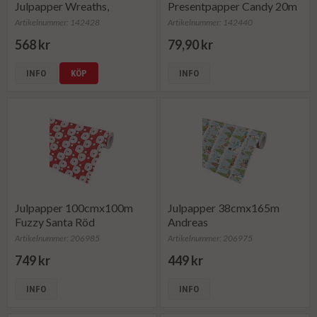
Julpapper Wreaths,
Presentpapper Candy 20m
dubbelsidig (rulle om 165
(rulle om 20 m)
Artikelnummer: 142428
Artikelnummer: 142440
m)
568 kr
79,90 kr
INFO
KÖP
INFO
Julpapper 100cmx100m
Julpapper 38cmx165m
Fuzzy Santa Röd
Andreas
Artikelnummer: 206985
Artikelnummer: 206975
749 kr
449 kr
INFO
INFO