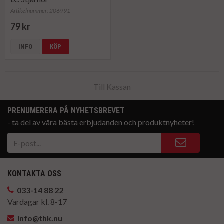
Artikelnummer: 206991
79 kr
INFO
KÖP
Till Kassan
PRENUMERERA PÅ NYHETSBREVET
- ta del av våra bästa erbjudanden och produktnyheter!
KONTAKTA OSS
033-14 88 22
Vardagar kl. 8-17
info@thk.nu