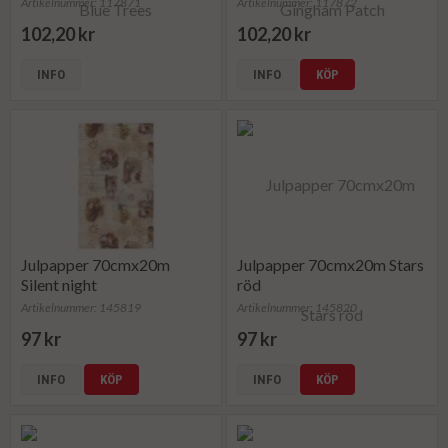
Artikelnummer: 117871
Artikelnummer: 117872
102,20 kr
102,20 kr
INFO
INFO
KÖP
Julpapper 70cmx20m
Julpapper 70cmx20m Stars
Silent night
röd
Artikelnummer: 145819
Artikelnummer: 145820
97 kr
97 kr
INFO
KÖP
INFO
KÖP