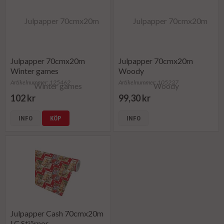
Julpapper 70cmx20m
Julpapper 70cmx20m
Winter games
Woody
Artikelnummer: 125462
Artikelnummer: 105227
102 kr
99,30 kr
INFO
KÖP
INFO
Julpapper Cash 70cmx20m
LC Stjärnor