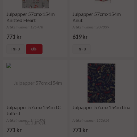
Julpapper 57cmx154m
Julpapper 57cmx154m
Knitted Heart
Knut
Artikelnummer: 125478
Artikelnummer: 207039
771 kr
619 kr
INFO
KÖP
INFO
Julpapper 57cmx154m LC
Julpapper 57cmx154m Lina
Julfest
Artikelnummer: 1411476
Artikelnummer: 152614
771 kr
771 kr