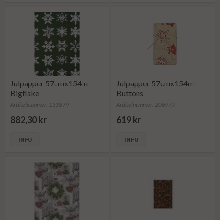
Julpapper 57cmx154m
Julpapper 57cmx154m
Bigflake
Buttons
Artikelnummer: 133879
Artikelnummer: 206977
882,30 kr
619 kr
INFO
INFO