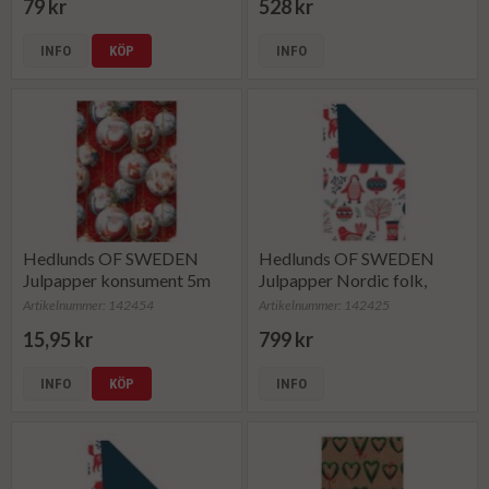
79 kr
528 kr
INFO
KÖP
INFO
Hedlunds OF SWEDEN
Hedlunds OF SWEDEN
Julpapper konsument 5m
Julpapper Nordic folk,
(rulle om 5 m)
dubbelsidig (rulle om 154
Artikelnummer: 142454
Artikelnummer: 142425
m)
15,95 kr
799 kr
INFO
KÖP
INFO