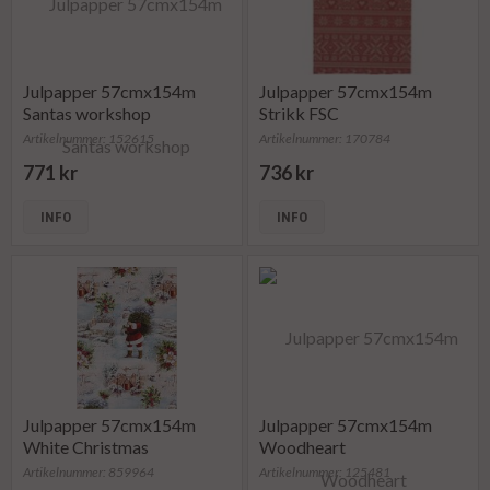
Julpapper 57cmx154m
Julpapper 57cmx154m
Santas workshop
Strikk FSC
Artikelnummer: 152615
Artikelnummer: 170784
771 kr
736 kr
INFO
INFO
Julpapper 57cmx154m
Julpapper 57cmx154m
White Christmas
Woodheart
Artikelnummer: 859964
Artikelnummer: 125481