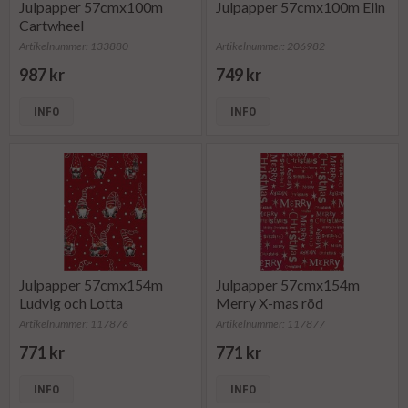
Julpapper 57cmx100m
Julpapper 57cmx100m Elin
Cartwheel
Artikelnummer: 133880
Artikelnummer: 206982
987 kr
749 kr
INFO
INFO
Julpapper 57cmx154m
Julpapper 57cmx154m
Ludvig och Lotta
Merry X-mas röd
Artikelnummer: 117876
Artikelnummer: 117877
771 kr
771 kr
INFO
INFO