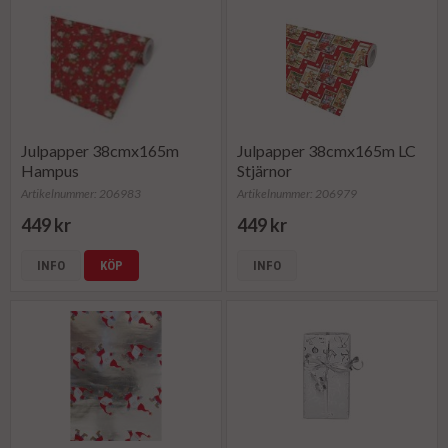
Julpapper 38cmx165m
Julpapper 38cmx165m LC
Hampus
Stjärnor
Artikelnummer: 206983
Artikelnummer: 206979
449 kr
449 kr
INFO
KÖP
INFO