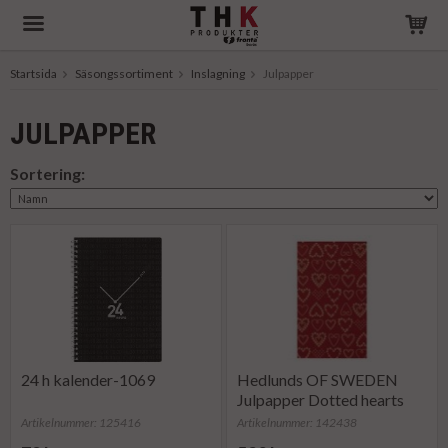
Startsida
Säsongssortiment
Inslagning
Julpapper
Produkten har blivit tillagd i varukorgen
JULPAPPER
Sortering:
24 h kalender-1069
Hedlunds OF SWEDEN
Julpapper Dotted hearts
(rulle om 165 m)
Artikelnummer: 125416
Artikelnummer: 142438