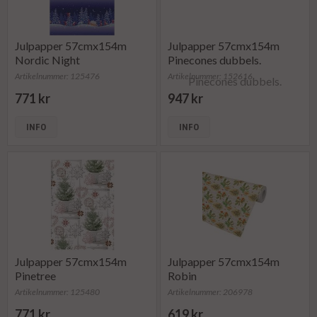
Julpapper 57cmx154m
Julpapper 57cmx154m
Nordic Night
Pinecones dubbels.
Artikelnummer: 125476
Artikelnummer: 152616
771 kr
947 kr
INFO
INFO
Julpapper 57cmx154m
Julpapper 57cmx154m
Pinetree
Robin
Artikelnummer: 125480
Artikelnummer: 206978
771 kr
619 kr