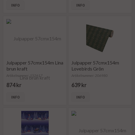
INFO
INFO
Julpapper 57cmx154m Lina
Julpapper 57cmx154m
brun kraft
Lovebirds Grön
Artikelnummer: 152617
Artikelnummer: 206980
874 kr
639 kr
INFO
INFO