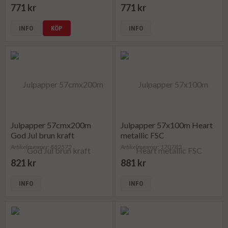
771 kr
771 kr
INFO
KÖP
INFO
Julpapper 57cmx200m
Julpapper 57x100m Heart
God Jul brun kraft
metallic FSC
Artikelnummer: 882572
Artikelnummer: 170783
821 kr
881 kr
INFO
INFO