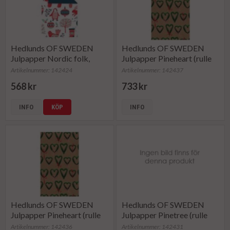
Hedlunds OF SWEDEN
Hedlunds OF SWEDEN
Julpapper Nordic folk,
Julpapper Pineheart (rulle
dubbelsidig (rulle om 165
om 154 m)
Artikelnummer: 142424
Artikelnummer: 142437
m)
568 kr
733 kr
INFO
KÖP
INFO
Hedlunds OF SWEDEN
Hedlunds OF SWEDEN
Julpapper Pineheart (rulle
Julpapper Pinetree (rulle
om 165 m)
om 100 m)
Artikelnummer: 142436
Artikelnummer: 142431