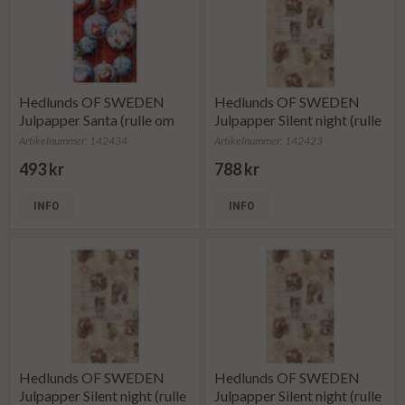
Hedlunds OF SWEDEN
Hedlunds OF SWEDEN
Julpapper Santa (rulle om
Julpapper Silent night (rulle
165 m)
om 100 m)
Artikelnummer: 142434
Artikelnummer: 142423
493 kr
788 kr
INFO
INFO
Hedlunds OF SWEDEN
Hedlunds OF SWEDEN
Julpapper Silent night (rulle
Julpapper Silent night (rulle