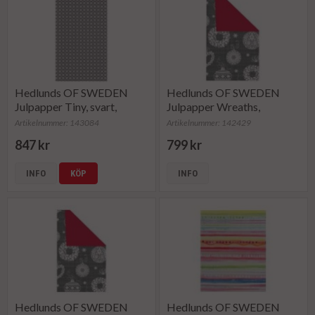
Hedlunds OF SWEDEN
Hedlunds OF SWEDEN
Julpapper Tiny, svart,
Julpapper Wreaths,
bredd 57 cm (rulle om 154
dubbelsidig (rulle om 154
Artikelnummer: 143084
Artikelnummer: 142429
m)
m)
847 kr
799 kr
INFO
KÖP
INFO
Hedlunds OF SWEDEN
Hedlunds OF SWEDEN