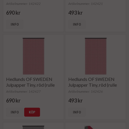
om 154 m)
om 165 m)
Artikelnummer: 142422
Artikelnummer: 142421
690 kr
493 kr
INFO
INFO
Hedlunds OF SWEDEN
Hedlunds OF SWEDEN
Julpapper Tiny, röd (rulle
Julpapper Tiny, röd (rulle
om 154 m)
om 165 m)
Artikelnummer: 142427
Artikelnummer: 142426
690 kr
493 kr
INFO
KÖP
INFO