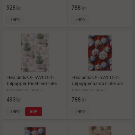
528 kr
788 kr
INFO
INFO
Hedlunds OF SWEDEN
Hedlunds OF SWEDEN
Julpapper Pinetree (rulle
Julpapper Santa (rulle om
om 165 m)
100 m)
Artikelnummer: 142430
Artikelnummer: 142435
493 kr
788 kr
INFO
KÖP
INFO