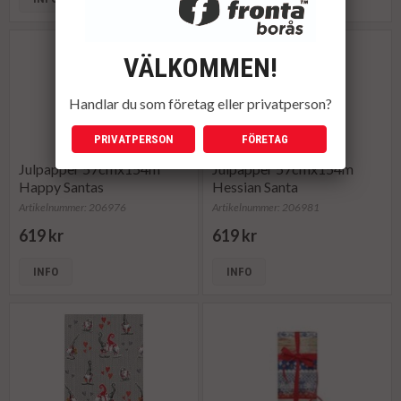
VÄLKOMMEN!
Handlar du som företag eller privatperson?
PRIVATPERSON
FÖRETAG
Julpapper 57cmx154m
Julpapper 57cmx154m
Happy Santas
Hessian Santa
Artikelnummer: 206976
Artikelnummer: 206981
619 kr
619 kr
INFO
INFO