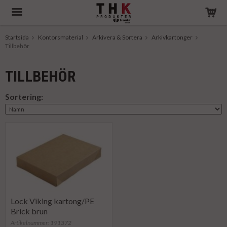
Startsida
Kontorsmaterial
Arkivera & Sortera
Arkivkartonger
Tillbehör
Produkten har blivit tillagd i varukorgen
TILLBEHÖR
Sortering:
Lock Viking kartong/PE
Brick brun
Artikelnummer: 191372