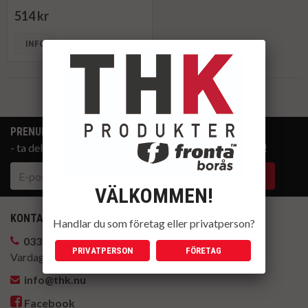
514 kr
INFO
Till Kassan
PRENUMERERA PÅ NYHETSBREVET
- ta del av våra bästa erbjudanden och produktnyheter!
VÄLKOMMEN!
KONTAKTA OSS
Handlar du som företag eller privatperson?
033-14 88 22
PRIVATPERSON
FÖRETAG
Vardagar kl. 8-17
info@thk.nu
Facebook