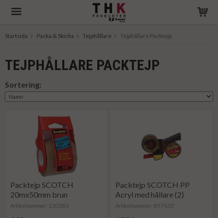
Startsida
Packa & Skicka
Tejphållare
Tejphållare Packtejp
Produkten har blivit tillagd i varukorgen
TEJPHÅLLARE PACKTEJP
Sortering:
Packtejp SCOTCH
Packtejp SCOTCH PP
20mx50mm brun
Acryl med hållare (2)
Artikelnummer: 120383
Artikelnummer: 857420