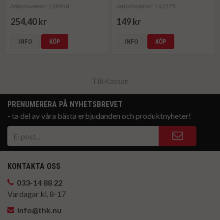
Artikelnummer: 128948
Artikelnummer: 142275
254,40 kr
149 kr
INFO
KÖP
INFO
KÖP
Till Kassan
PRENUMERERA PÅ NYHETSBREVET
- ta del av våra bästa erbjudanden och produktnyheter!
KONTAKTA OSS
033-14 88 22
Vardagar kl. 8-17
info@thk.nu