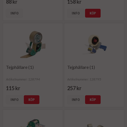
88 kr
158 kr
INFO
INFO
KÖP
Tejphållare (1)
Tejphållare (1)
Artikelnummer: 128794
Artikelnummer: 128795
115 kr
257 kr
INFO
KÖP
INFO
KÖP