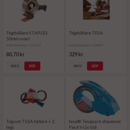
Tejphållare STAPLES
Tejphållare TESA
50mm svart
Artikelnummer: 116922
Artikelnummer: 128887
80,70 kr
329 kr
INFO
KÖP
INFO
KÖP
Tejpset TESA hållare + 2
tesa® Tesapack dispenser
tejp
Pack'n Go blå