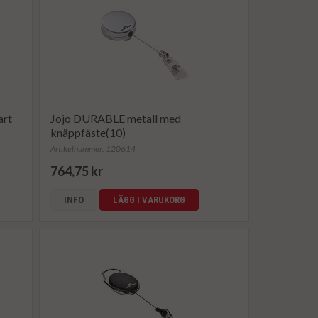
art
Jojo DURABLE metall med
knäppfäste(10)
Artikelnummer: 120614
764,75 kr
INFO
LÄGG I VARUKORG