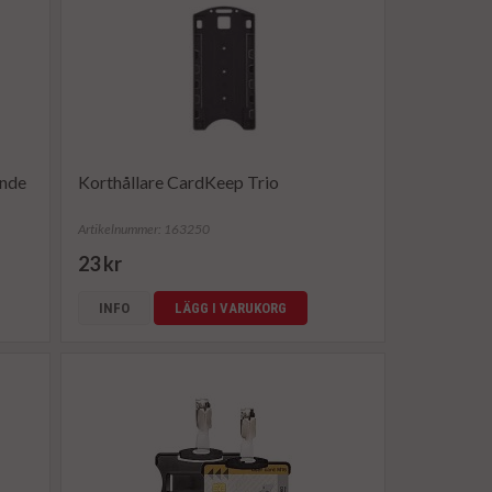
ende
Korthållare CardKeep Trio
Artikelnummer: 163250
23 kr
INFO
LÄGG I VARUKORG