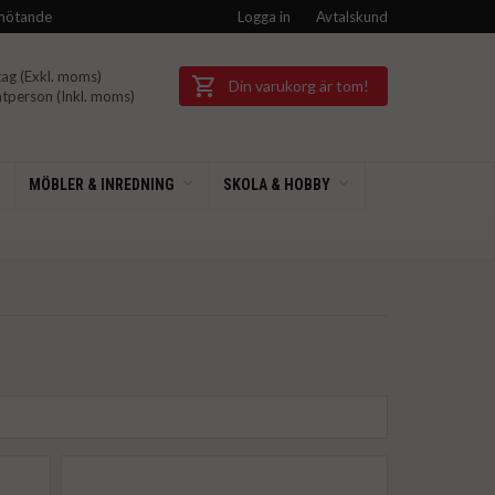
mötande
Logga in
Avtalskund
ag (Exkl.
moms)
Din varukorg är tom!
tperson (Inkl.
moms)
MÖBLER & INREDNING
SKOLA & HOBBY