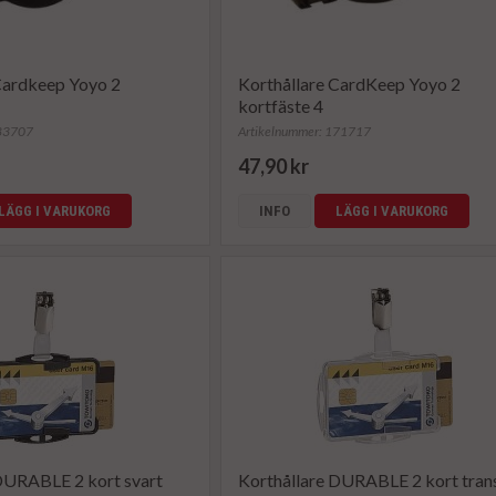
Cardkeep Yoyo 2
Korthållare CardKeep Yoyo 2
kortfäste 4
183707
Artikelnummer: 171717
47,90 kr
LÄGG I VARUKORG
INFO
LÄGG I VARUKORG
DURABLE 2 kort svart
Korthållare DURABLE 2 kort tran