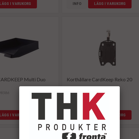
LÄGG I VARUKORG
INFO
LÄGG I VARUKORG
 CARDKEEP Multi Duo
Korthållare CardKeep Reko 20
198586
Artikelnummer: 171718
20,60 kr
LÄGG I VARUKORG
INFO
LÄGG I VARUKORG