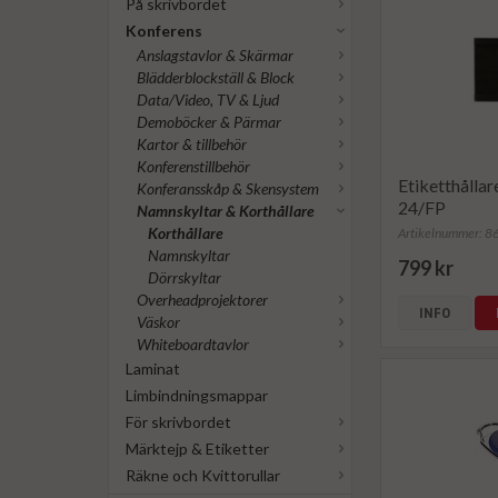
På skrivbordet
Konferens
Anslagstavlor & Skärmar
Blädderblockställ & Block
Data/Video, TV & Ljud
Demoböcker & Pärmar
Kartor & tillbehör
Konferenstillbehör
Etiketthåll
Konferansskåp & Skensystem
24/FP
Namnskyltar & Korthållare
Korthållare
Artikelnummer: 
Namnskyltar
799 kr
Dörrskyltar
Overheadprojektorer
INFO
Väskor
Whiteboardtavlor
Laminat
Limbindningsmappar
För skrivbordet
Märktejp & Etiketter
Räkne och Kvittorullar