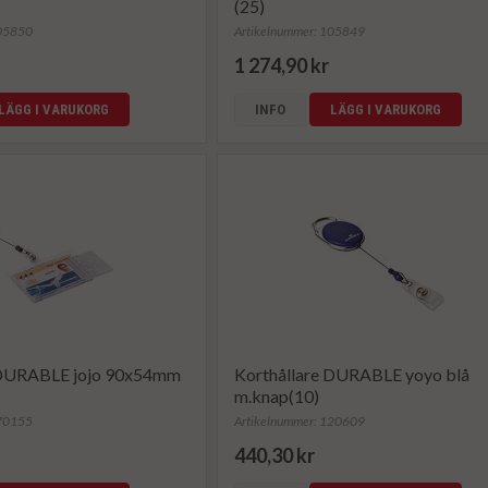
(25)
105850
Artikelnummer: 105849
1 274,90 kr
LÄGG I VARUKORG
INFO
LÄGG I VARUKORG
 DURABLE jojo 90x54mm
Korthållare DURABLE yoyo blå
m.knap(10)
870155
Artikelnummer: 120609
440,30 kr