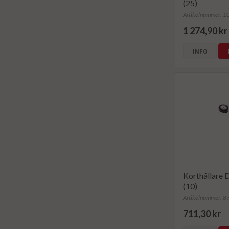
(25)
Artikelnummer: 
1 274,90 kr
INFO
Korthållare
(10)
Artikelnummer: 
711,30 kr