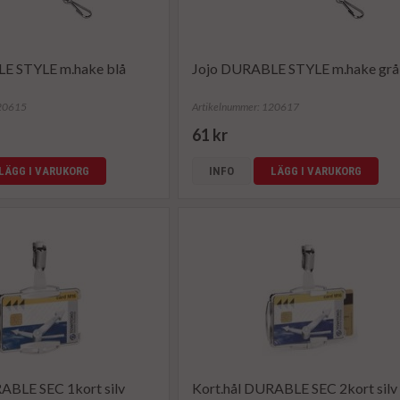
E STYLE m.hake blå
Jojo DURABLE STYLE m.hake grå
120615
Artikelnummer: 120617
61 kr
LÄGG I VARUKORG
INFO
LÄGG I VARUKORG
ABLE SEC 1kort silv
Kort.hål DURABLE SEC 2kort silv