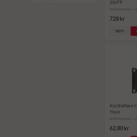
10/FP
Artikelnummer: 
728 kr
INFO
Korthållare 
Yoyo
Artikelnummer: 
62,80 kr