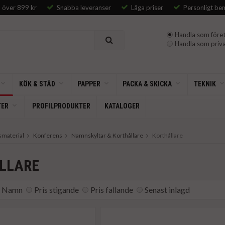
p över 899 kr
Snabba leveranser
Låga priser
Personligt be
Handla som föret
Handla som priva
KÖK & STÄD
PAPPER
PACKA & SKICKA
TEKNIK
TER
PROFILPRODUKTER
KATALOGER
smaterial
Konferens
Namnskyltar & Korthållare
Korthållare
LLARE
Namn
Pris stigande
Pris fallande
Senast inlagd