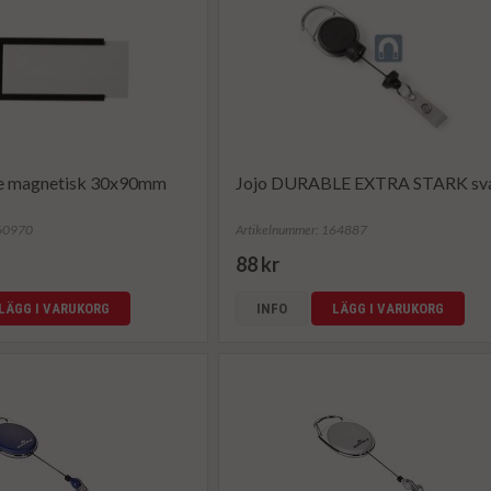
are magnetisk 30x90mm
Jojo DURABLE EXTRA STARK sv
860970
Artikelnummer: 164887
88 kr
LÄGG I VARUKORG
INFO
LÄGG I VARUKORG