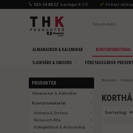
033-14 88 22
(vardagar 8-17)
Fri frakt vid kö
ALMANACKOR & KALENDRAR
KONTORSMATERIAL
SJUKVÅRD & OMSORG
FÖRETAGSGÅVOR-PRESEN
Startsida
Kontor
PRODUKTER
Almanackor & Kalendrar
KORTHÅ
Kontorsmaterial
Sortering:
Arkivera & Sortera
Skriva och Rita
Kollegieblock & Anteckning