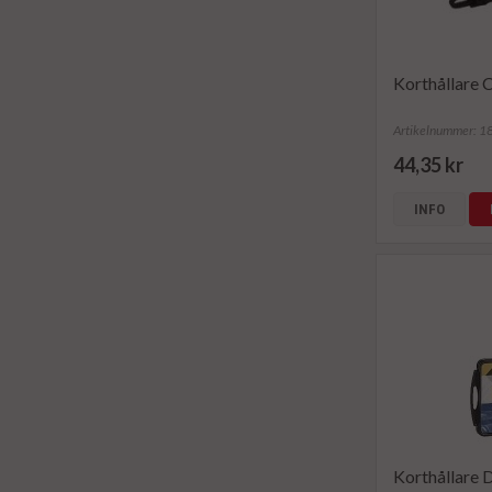
Korthållare 
Artikelnummer: 
44,35 kr
INFO
Korthållare 