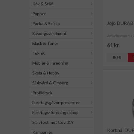
Kök & Städ
Papper
Jojo DURABL
Packa & Skicka
Säsongssortiment
Artikelnummer: 
Bläck & Toner
61 kr
Teknik
INFO
Möbler & Inredning
Skola & Hobby
Sjukvård & Omsorg
Profildryck
Företagsgåvor-presenter
Företags-förenings shop
Självtest mot Covid19
Kort.hål DUR
Kampanjer