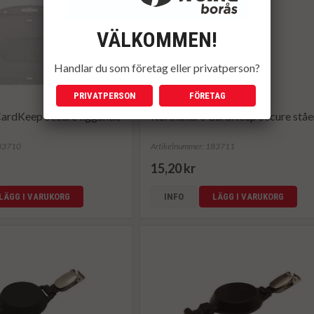
VÄLKOMMEN!
Handlar du som företag eller privatperson?
PRIVATPERSON
FÖRETAG
CardKeep Secure liggande
Korthållare CardKeep Secure stå
183710
Artikelnummer: 183711
15,20 kr
LÄGG I VARUKORG
INFO
LÄGG I VARUKORG