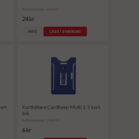
Artikelnummer: 206433
24 kr
INFO
LÄGG I VARUKORG
vart
Korthållare CardKeep Multi 1-5 kort
blå
Artikelnummer: 206435
6 kr