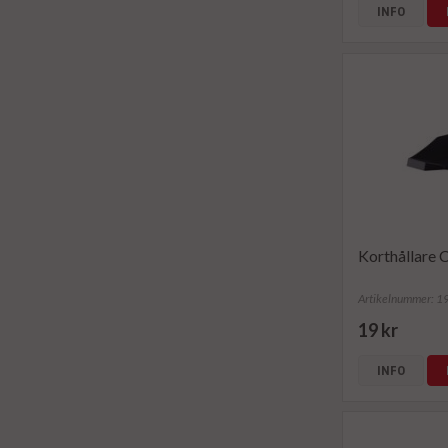
INFO
Korthållare
Artikelnummer: 
19 kr
INFO