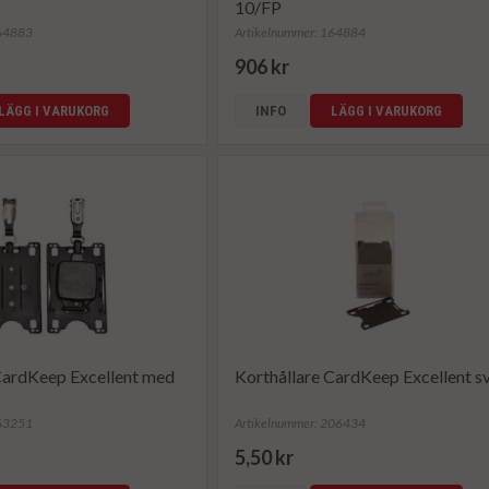
10/FP
164883
Artikelnummer: 164884
906 kr
LÄGG I VARUKORG
INFO
LÄGG I VARUKORG
CardKeep Excellent med
Korthållare CardKeep Excellent s
163251
Artikelnummer: 206434
5,50 kr