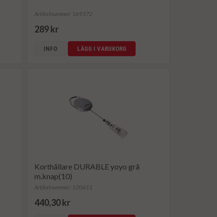
Artikelnummer: 169372
289 kr
INFO
LÄGG I VARUKORG
Korthållare DURABLE yoyo grå
m.knap(10)
Artikelnummer: 120611
440,30 kr