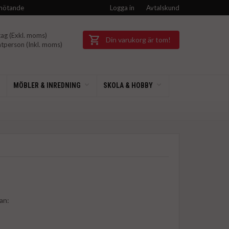
mötande
Logga in
Avtalskund
ag (Exkl.
moms)
Din varukorg är tom!
tperson (Inkl.
moms)
MÖBLER & INREDNING
SKOLA & HOBBY
dan: