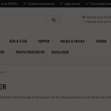
p över 899 kr
Snabba leveranser
Låga priser
Personligt be
Handla som föret
Handla som priva
KÖK & STÄD
PAPPER
PACKA & SKICKA
TEKNIK
TER
PROFILPRODUKTER
KATALOGER
mier
ER
lj bland exklusiva gåvor på köpet. Se de olika premierna och nivåerna ne