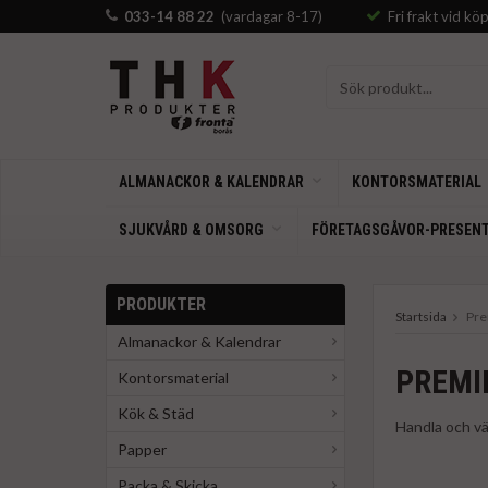
033-14 88 22
(vardagar 8-17)
Fri frakt vid kö
ALMANACKOR & KALENDRAR
KONTORSMATERIAL
SJUKVÅRD & OMSORG
FÖRETAGSGÅVOR-PRESEN
PRODUKTER
Startsida
Pre
Almanackor & Kalendrar
PREMI
Kontorsmaterial
Kök & Städ
Handla och vä
Papper
Packa & Skicka