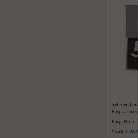
Set med tre 
Förp: prese
Färg: Brun
Storlek: 26