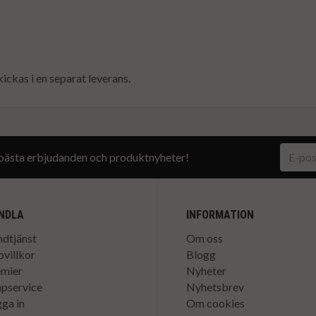
ickas i en separat leverans.
a bästa erbjudanden och produktnyheter!
NDLA
INFORMATION
dtjänst
Om oss
villkor
Blogg
emier
Nyheter
pservice
Nyhetsbrev
ga in
Om cookies