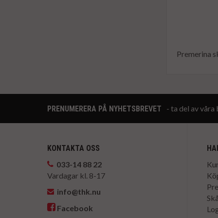
Premerina sk
- ta del av vår
PRENUMERERA PÅ NYHETSBREVET
KONTAKTA OSS
HA
033-14 88 22
Kun
Vardagar kl. 8-17
Köp
Pr
info@thk.nu
Skå
Facebook
Log