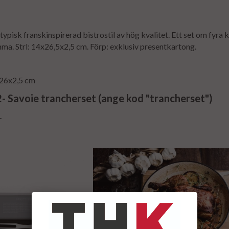
 typisk franskinspirerad bistrostil av hög kvalitet. Ett set om fyra
mma. Strl: 14x26,5x2,5 cm. Förp: exklusiv presentkartong.
x26x2,5 cm
- Savoie trancherset (ange kod "trancherset")
-