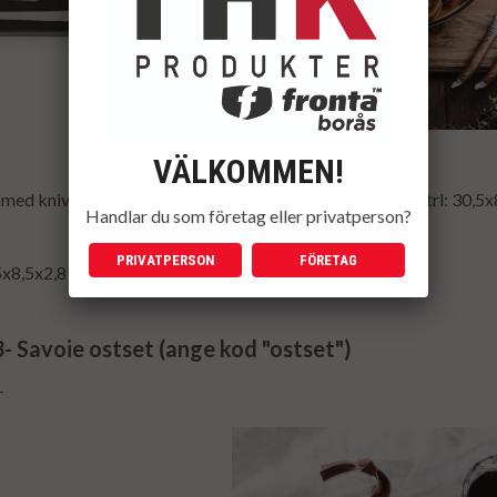
VÄLKOMMEN!
med kniv och gaffel i typisk franskinspirerad bistrostil. Strl: 30,5
Handlar du som företag eller privatperson?
PRIVATPERSON
FÖRETAG
5x8,5x2,8 cm
 Savoie ostset (ange kod "ostset")
-