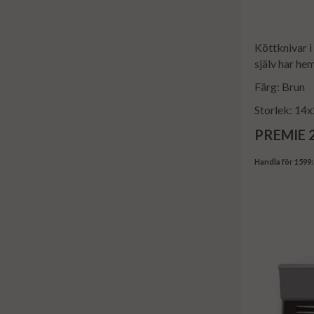
Köttknivar i
själv har he
Färg: Brun
Storlek: 14
PREMIE 2
Handla för 1599: