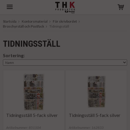
Startsida
Kontorsmaterial
För skrivbordet
Broschyrställ och Postfack
Produkten har blivit tillagd i varukorgen
Tidningsställ
TIDNINGSSTÄLL
Sortering:
Tidningsställ 5-fack silver
Tidningsställ 5-fack silver
Artikelnummer: 851104
Artikelnummer: 162833