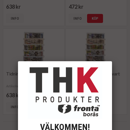
638 kr
472 kr
INFO
INFO
KÖP
Tidningsställ 5-fack svart
Tidningsställ 5-fack svart
Artikelnummer: 851103
Artikelnummer: 162832
638 kr
472 kr
INFO
KÖP
INFO
KÖP
VÄLKOMMEN!