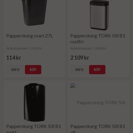
Papperskorg svart 27L
Papperskorg TORK 50l B1
rostfri
Artikelnummer: 124616
Artikelnummer: 138044
114 kr
2 109 kr
INFO
KÖP
INFO
KÖP
Papperskorg TORK 50l B1
Papperskorg TORK 50l B1
svart
vit