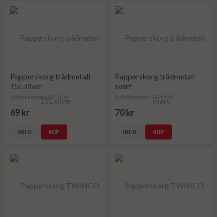
Papperskorg trådmetall
Papperskorg trådmetall
15L silver
svart
Artikelnummer: 881409
Artikelnummer: 881408
69 kr
70 kr
INFO
KÖP
INFO
KÖP