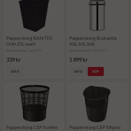
Papperskorg BANTEX
Papperskorg Brabantia
Orth 25L svart
XXL 60L Stål
Artikelnummer: 166579
Artikelnummer: 3092757
339 kr
1 899 kr
INFO
INFO
KÖP
Papperskorg CEP Ecoline
Papperskorg CEP Ellypse