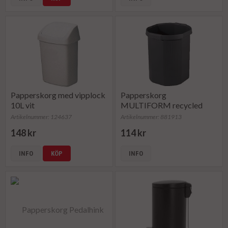
Papperskorg med vipplock
Papperskorg
10L vit
MULTIFORM recycled
ECO svart
Artikelnummer: 124637
Artikelnummer: 881913
148 kr
114 kr
INFO
KÖP
INFO