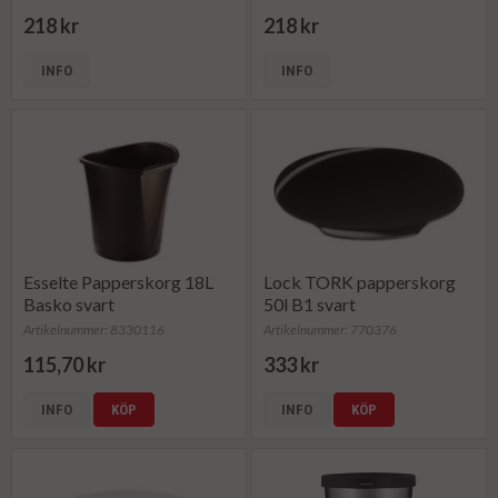
218 kr
218 kr
INFO
INFO
Esselte Papperskorg 18L
Lock TORK papperskorg
Basko svart
50l B1 svart
Artikelnummer: 8330116
Artikelnummer: 770376
115,70 kr
333 kr
INFO
KÖP
INFO
KÖP