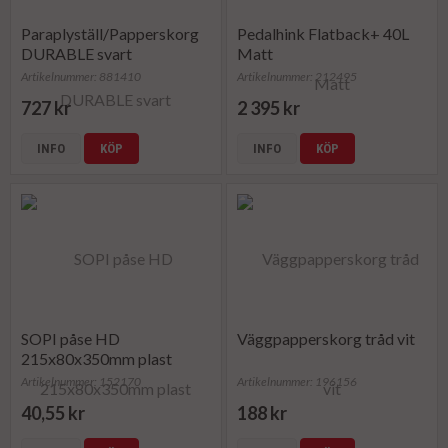
Paraplyställ/Papperskorg
Pedalhink Flatback+ 40L
DURABLE svart
Matt
Artikelnummer: 881410
Artikelnummer: 212495
727 kr
2 395 kr
INFO
KÖP
INFO
KÖP
SOPI påse HD
Väggpapperskorg tråd vit
215x80x350mm plast
50/FP
Artikelnummer: 152170
Artikelnummer: 196156
40,55 kr
188 kr