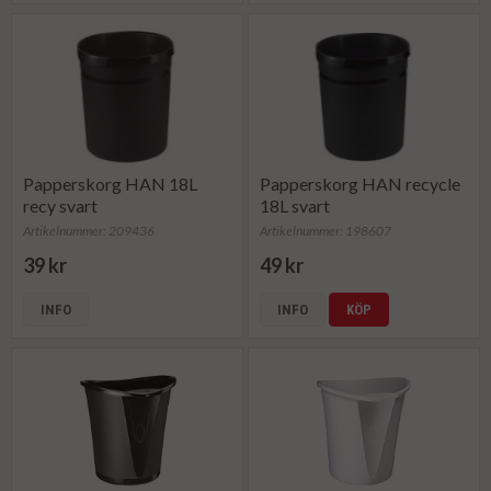
Papperskorg HAN 18L
Papperskorg HAN recycle
recy svart
18L svart
Artikelnummer: 209436
Artikelnummer: 198607
39 kr
49 kr
INFO
INFO
KÖP