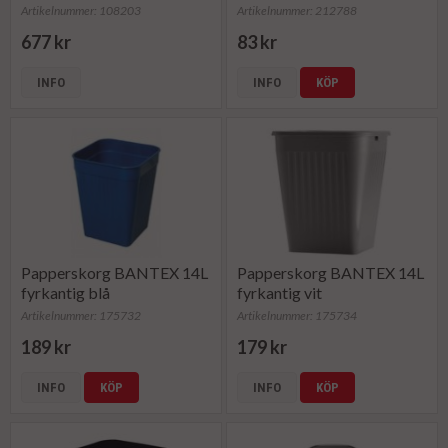
Artikelnummer: 108203
Artikelnummer: 212788
677 kr
83 kr
INFO
INFO
KÖP
Papperskorg BANTEX 14L
Papperskorg BANTEX 14L
fyrkantig blå
fyrkantig vit
Artikelnummer: 175732
Artikelnummer: 175734
189 kr
179 kr
INFO
KÖP
INFO
KÖP