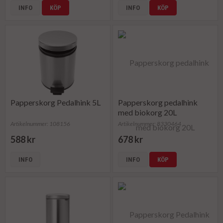
INFO
KÖP
INFO
KÖP
Papperskorg Pedalhink 5L
Papperskorg pedalhink
med biokorg 20L
Artikelnummer: 108156
Artikelnummer: 8330464
588 kr
678 kr
INFO
INFO
KÖP