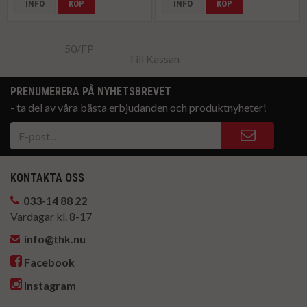
INFO
KÖP
INFO
KÖP
Till Kassan
PRENUMERERA PÅ NYHETSBREVET
- ta del av våra bästa erbjudanden och produktnyheter!
KONTAKTA OSS
033-14 88 22
Vardagar kl. 8-17
info@thk.nu
Facebook
Instagram