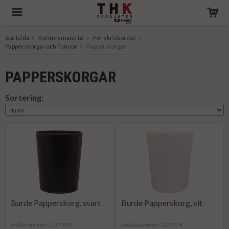
Startsida
Kontorsmaterial
För skrivbordet
Papperskorgar och Tunnor
Produkten har blivit tillagd i varukorgen
Papperskorgar
PAPPERSKORGAR
Sortering:
Burde Papperskorg, svart
Burde Papperskorg, vit
Artikelnummer: 117953
Artikelnummer: 117954