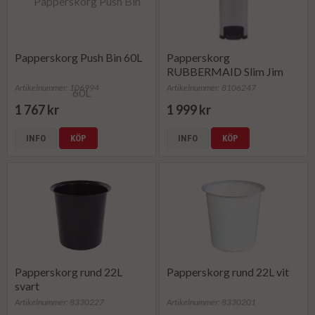
Papperskorg Push Bin 60L
Papperskorg
RUBBERMAID Slim Jim
50L stål
Artikelnummer: 106994
Artikelnummer: 8106247
1 767 kr
1 999 kr
INFO
KÖP
INFO
KÖP
Papperskorg rund 22L
Papperskorg rund 22L vit
svart
Artikelnummer: 8330227
Artikelnummer: 8330201