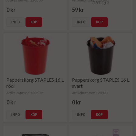
Artikelnummer: 120538
Artikelnummer: 120540
0 kr
59 kr
INFO
KÖP
INFO
KÖP
Papperskorg STAPLES 16 L
Papperskorg STAPLES 16 L
röd
svart
Artikelnummer: 120539
Artikelnummer: 120537
0 kr
0 kr
INFO
KÖP
INFO
KÖP