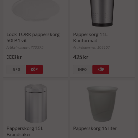
Lock TORK papperskorg
Papperkorg 11L
50l B1 vit
Konformad
Artikelnummer: 770375
Artikelnummer: 108157
333 kr
425 kr
INFO
KÖP
INFO
KÖP
Papperskorg 15L
Papperskorg 16 liter
Brandsäker