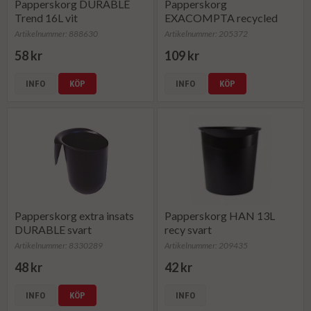
Papperskorg DURABLE
Papperskorg
Trend 16L vit
EXACOMPTA recycled
15L svar
Artikelnummer: 888630
Artikelnummer: 205372
58 kr
109 kr
INFO
KÖP
INFO
KÖP
Papperskorg extra insats
Papperskorg HAN 13L
DURABLE svart
recy svart
Artikelnummer: 8330289
Artikelnummer: 209435
48 kr
42 kr
INFO
KÖP
INFO