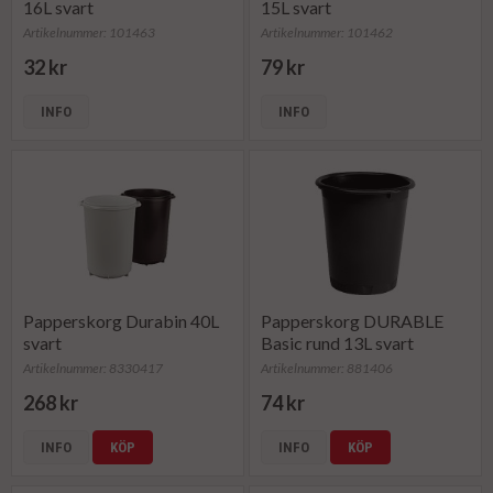
16L svart
15L svart
Artikelnummer: 101463
Artikelnummer: 101462
32 kr
79 kr
INFO
INFO
Papperskorg Durabin 40L
Papperskorg DURABLE
svart
Basic rund 13L svart
Artikelnummer: 8330417
Artikelnummer: 881406
268 kr
74 kr
INFO
KÖP
INFO
KÖP