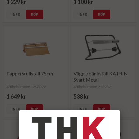
1 229 kr
1 100 kr
INFO
KÖP
INFO
KÖP
Pappersrullställ 75cm
Vägg-/bänkställ KATRIN
Svart Metal
Artikelnummer: 1798022
Artikelnummer: 212937
1 649 kr
538 kr
INFO
KÖP
INFO
KÖP