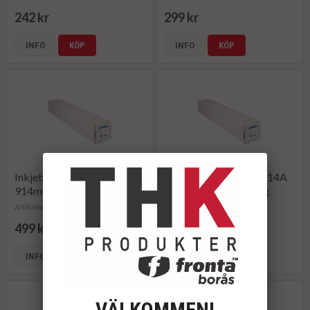
242 kr
299 kr
INFO
KÖP
INFO
KÖP
Inkjetpapper HP Q1413A
Inkjetpapper HP Q1414A
914mmx30,5m 120g
1067mmx30,5m 120g
Artikelnummer: 116628
Artikelnummer: 116621
499 kr
699 kr
INFO
KÖP
INFO
KÖP
VÄLKOMMEN!