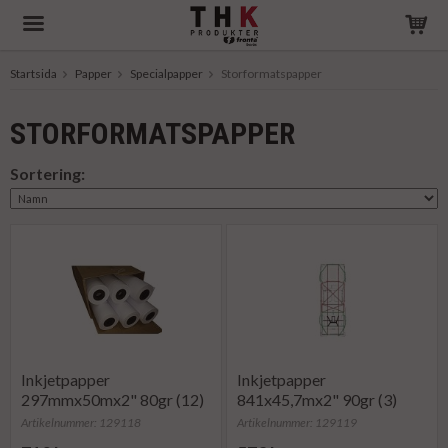
Startsida
Papper
Specialpapper
Storformatspapper
Produkten har blivit tillagd i varukorgen
STORFORMATSPAPPER
Sortering:
Inkjetpapper
Inkjetpapper
297mmx50mx2" 80gr (12)
841x45,7mx2" 90gr (3)
Artikelnummer: 129118
Artikelnummer: 129119