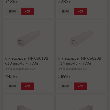
718 kr
573 kr
INFO
KÖP
INFO
KÖP
Inkjetpapper HP C6019B
Inkjetpapper HP C6020B
610mmx45,7m 90g
914mmx45,7m 90g
Artikelnummer: 885610
Artikelnummer: 885611
445 kr
589 kr
INFO
KÖP
INFO
KÖP