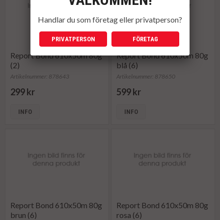
Handlar du som företag eller privatperson?
PRIVATPERSON
FÖRETAG
Report Bond 610x50m 80g
Report Bond 610x50m 80g
(2)
blå (6)
Artikelnummer: 878643
Artikelnummer: 878650
299 kr
599 kr
INFO
INFO
Report Bond 610x50m 80g
Report Bond 610x50m 80g
brun (6)
rosa (6)