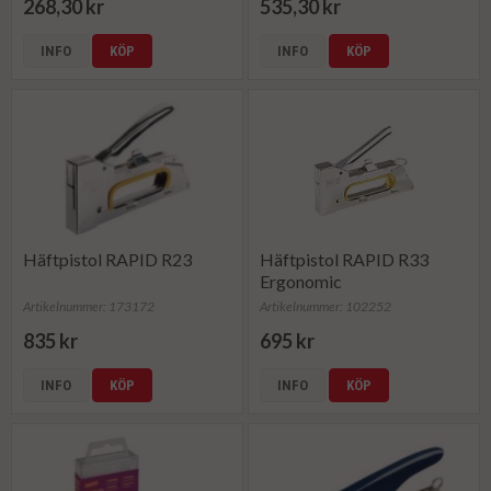
268,30 kr
535,30 kr
INFO
KÖP
INFO
KÖP
Häftpistol RAPID R23
Häftpistol RAPID R33
Ergonomic
Artikelnummer: 173172
Artikelnummer: 102252
835 kr
695 kr
INFO
KÖP
INFO
KÖP