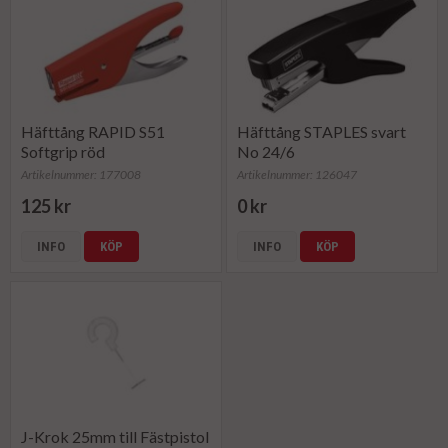
Häfttång RAPID S51
Häfttång STAPLES svart
Softgrip röd
No 24/6
Artikelnummer: 177008
Artikelnummer: 126047
125 kr
0 kr
INFO
KÖP
INFO
KÖP
J-Krok 25mm till Fästpistol