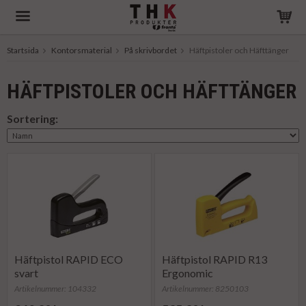
Startsida
Kontorsmaterial
På skrivbordet
Häftpistoler och Häfttänger
Produkten har blivit tillagd i varukorgen
HÄFTPISTOLER OCH HÄFTTÄNGER
Sortering:
Häftpistol RAPID ECO
Häftpistol RAPID R13
svart
Ergonomic
Artikelnummer: 104332
Artikelnummer: 8250103