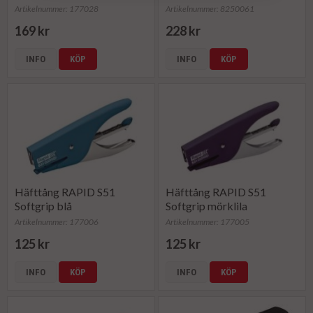
Artikelnummer: 177028
Artikelnummer: 8250061
169 kr
228 kr
INFO
KÖP
INFO
KÖP
Häfttång RAPID S51
Häfttång RAPID S51
Softgrip blå
Softgrip mörklila
Artikelnummer: 177006
Artikelnummer: 177005
125 kr
125 kr
INFO
KÖP
INFO
KÖP