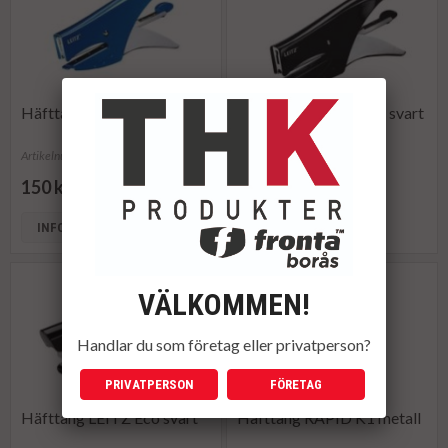
Häfttång LEITZ 5547 blå
Häfttång LEITZ 5547 svart
Artikelnummer: 177010
Artikelnummer: 177011
150 kr
150 kr
INFO
KÖP
INFO
KÖP
VÄLKOMMEN!
Handlar du som företag eller privatperson?
PRIVATPERSON
FÖRETAG
Häfttång LEITZ Eco svart
Häfttång RAPID K1 metall