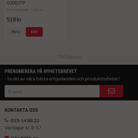
5000/FP
Artikelnummer: 160639
518 kr
INFO
KÖP
Till Kassan
PRENUMERERA PÅ NYHETSBREVET
- ta del av våra bästa erbjudanden och produktnyheter!
KONTAKTA OSS
033-14 88 22
Vardagar kl. 8-17
info@thk.nu