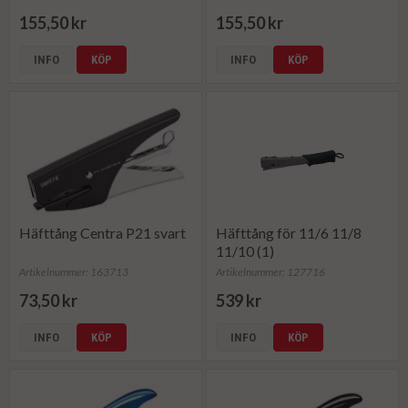
155,50 kr
155,50 kr
INFO
KÖP
INFO
KÖP
Häfttång Centra P21 svart
Häfttång för 11/6 11/8
11/10 (1)
Artikelnummer: 163713
Artikelnummer: 127716
73,50 kr
539 kr
INFO
KÖP
INFO
KÖP