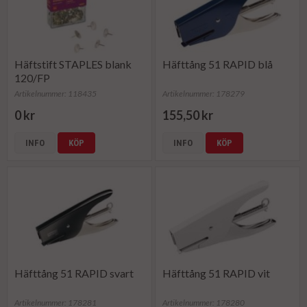
Häftstift STAPLES blank
Häfttång 51 RAPID blå
120/FP
Artikelnummer: 118435
Artikelnummer: 178279
0 kr
155,50 kr
INFO
KÖP
INFO
KÖP
Häfttång 51 RAPID svart
Häfttång 51 RAPID vit
Artikelnummer: 178281
Artikelnummer: 178280