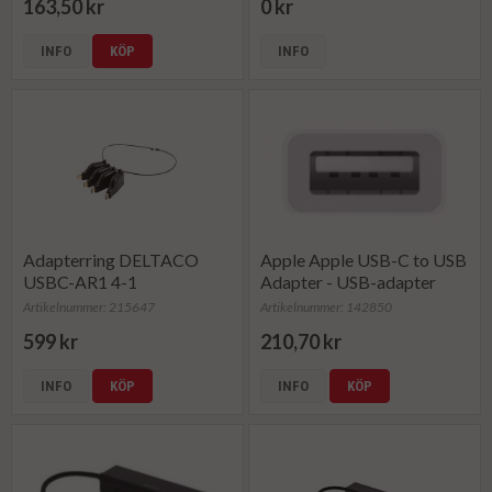
163,50 kr
0 kr
INFO
KÖP
INFO
Adapterring DELTACO
Apple Apple USB-C to USB
USBC-AR1 4-1
Adapter - USB-adapter
Artikelnummer: 215647
Artikelnummer: 142850
599 kr
210,70 kr
INFO
KÖP
INFO
KÖP