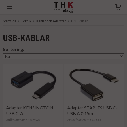
Startsida
Teknik
Kablar och Adaptrar
USB-kablar
Produkten har blivit tillagd i varukorgen
USB-KABLAR
Sortering:
Adapter KENSINGTON
Adapter STAPLES USB C-
USB C-A
USB A 0,15m
Artikelnummer: 157965
Artikelnummer: 143155