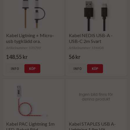
Kabel Ligtning + Micro-
Kabel NEDIS USB-A -
usb tygklädd ora.
USB-C 2m Svart
Artikelnummer: 135789
Artikelnummer: 154408
148,55 kr
56 kr
INFO
KÖP
INFO
KÖP
Kabel PAC Lightning 1m
Kabel STAPLES USB A-
LED-Belyst Röd
Lightning 1,8m Vit