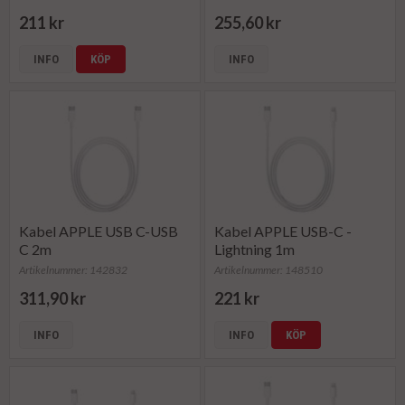
211 kr
255,60 kr
INFO
KÖP
INFO
Kabel APPLE USB C-USB
Kabel APPLE USB-C -
C 2m
Lightning 1m
Artikelnummer: 142832
Artikelnummer: 148510
311,90 kr
221 kr
INFO
INFO
KÖP