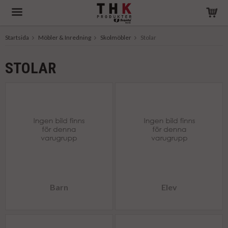
Startsida
Möbler & Inredning
Skolmöbler
Stolar
Produkten har blivit tillagd i varukorgen
STOLAR
Barn
Elev