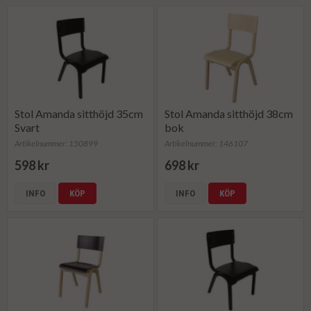
Stol Amanda sitthöjd 35cm
Stol Amanda sitthöjd 38cm
Svart
bok
Artikelnummer: 150899
Artikelnummer: 146107
598 kr
698 kr
INFO
KÖP
INFO
KÖP