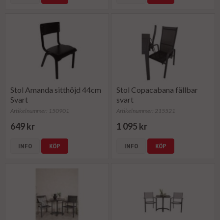
Stol Amanda sitthöjd 44cm
Stol Copacabana fällbar
Svart
svart
Artikelnummer: 150901
Artikelnummer: 215521
649 kr
1 095 kr
INFO
KÖP
INFO
KÖP