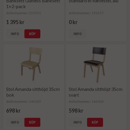
Bänksett Guniess Bänksett
Standard el-hævestel, alu
1+2-pack
Artikelnummer: 215531
Artikelnummer: 193157
1 395 kr
0 kr
INFO
KÖP
INFO
Stol Amanda sitthöjd 35cm
Stol Amanda sitthöjd 35cm
bok
svart
Artikelnummer: 146105
Artikelnummer: 146104
698 kr
598 kr
INFO
KÖP
INFO
KÖP