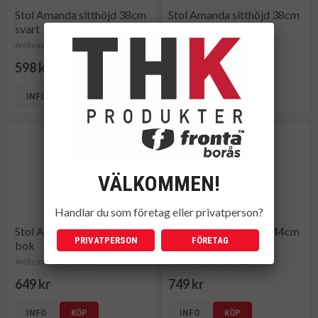
Stol Amanda sitthöjd 38cm
Stol Amanda sitthöjd 38cm
svart
Svart
Artikelnummer: 146106
Artikelnummer: 150900
598 kr
598 kr
INFO
KÖP
INFO
KÖP
VÄLKOMMEN!
Handlar du som företag eller privatperson?
Stol Amanda sitthöjd 44cm
Stol Amanda sitthöjd 44cm
PRIVATPERSON
FÖRETAG
bok
svart
Artikelnummer: 146109
Artikelnummer: 146108
649 kr
749 kr
INFO
KÖP
INFO
KÖP