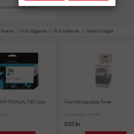
a maskintillbehör
Namn
Pris stigande
Pris fallande
Senast inlagd
 HP P2V62A 730 Cyan
Återvinningslåda Toner
211592
Artikelnummer: 190969
0,01 kr