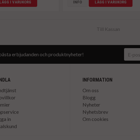
LÄGG I VARUKORG
INFO
LÄGG I VARUKORG
Till Kassan
a bästa erbjudanden och produktnyheter!
NDLA
INFORMATION
dtjänst
Om oss
villkor
Blogg
emier
Nyheter
pservice
Nyhetsbrev
ga in
Om cookies
alskund