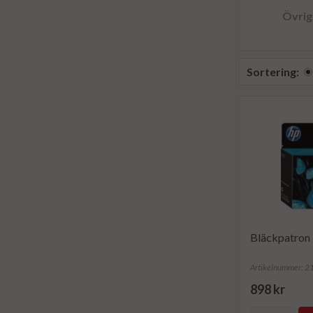
Övrig
Sortering:
Bläckpatron
Artikelnummer: 
898 kr