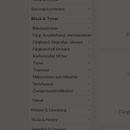
Säsongssortiment
Bläck & Toner
Bläckpatroner
B
Färg- & raderband, skrivmaskiner
Färgband, färgrullar, räknare
Färgband till skrivare
Karbonrullar till fax
Toner
Trummor
Miljöstation och tillbehör
Skrivhuvud
Övriga maskintillbehör
Teknik
Möbler & Inredning
Färgb
Skola & Hobby
Sjukvård & Omsorg