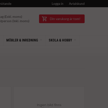
mötande
Logga in
Avtalskund
ag (Exkl.
moms)
Din varukorg är tom!
tperson (Inkl.
moms)
MÖBLER & INREDNING
SKOLA & HOBBY