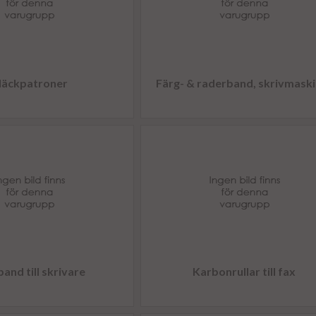
läckpatroner
Färg- & raderband, skrivmask
and till skrivare
Karbonrullar till fax