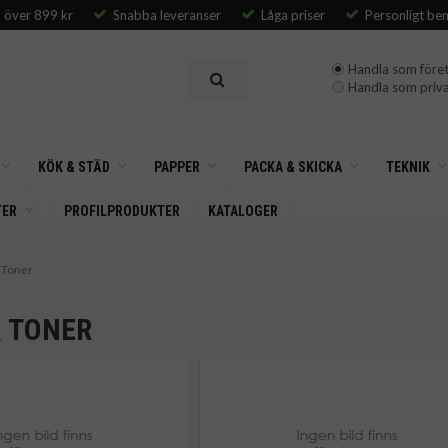
p över 899 kr
Snabba leveranser
Låga priser
Personligt be
Handla som föret
Handla som priva
KÖK & STÄD
PAPPER
PACKA & SKICKA
TEKNIK
TER
PROFILPRODUKTER
KATALOGER
 Toner
& TONER