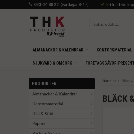
033-14 88 22
(vardagar 8-17)
Fri frakt vid kö
ALMANACKOR & KALENDRAR
KONTORSMATERIAL
SJUKVÅRD & OMSORG
FÖRETAGSGÅVOR-PRESEN
Startsida
Bläck &
PRODUKTER
Almanackor & Kalendrar
BLÄCK 
Kontorsmaterial
Kök & Städ
Papper
Packa & Skicka