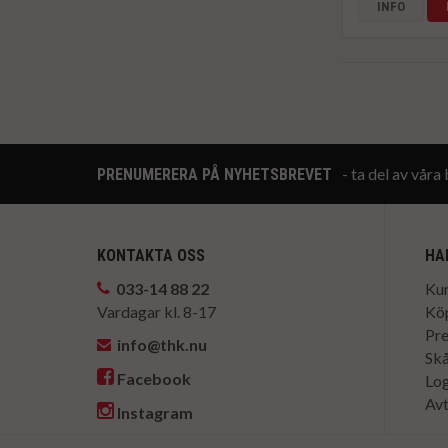
INFO
- ta del av vår
PRENUMERERA PÅ NYHETSBREVET
KONTAKTA OSS
HA
033-14 88 22
Kun
Vardagar kl. 8-17
Köp
Pr
info@thk.nu
Skå
Facebook
Log
Avt
Instagram