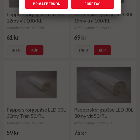
PRIVATPERSON
FÖRETAG
Papperskorgspåse LLD 30L
Papperskorgspåse LLD 30L
12my vit 100/RL
15my tra 100/RL
Artikelnummer: 192788
Artikelnummer: 196357
61 kr
69 kr
INFO
KÖP
INFO
KÖP
Papperskorgspåse LLD 30L
Papperskorgspåse LLD 30L
30my Tran 50/RL
30my vit 50/RL
Artikelnummer: 198147
Artikelnummer: 192789
59 kr
75 kr