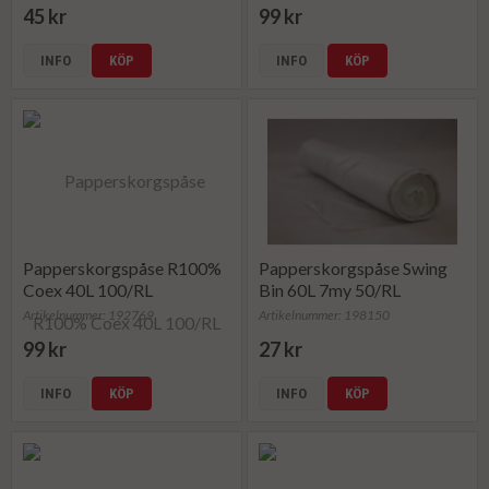
45 kr
99 kr
INFO
KÖP
INFO
KÖP
Papperskorgspåse R100%
Papperskorgspåse Swing
Coex 40L 100/RL
Bin 60L 7my 50/RL
Artikelnummer: 192769
Artikelnummer: 198150
99 kr
27 kr
INFO
KÖP
INFO
KÖP