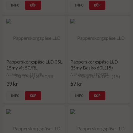
INFO
KÖP
INFO
KÖP
Papperskorgspåse LLD 35L
Papperskorgspåse LLD
15my vit 50/RL
35my Basko 60L(15)
Artikelnummer: 198148
Artikelnummer: 1834275
39 kr
57 kr
INFO
KÖP
INFO
KÖP