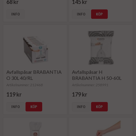
68 kr
145 kr
INFO
INFO
KÖP
Avfallspåsar BRABANTIA
Avfallspåsar H
O 30L 40/RL
BRABANTIA H 50-60L
40/FP
Artikelnummer: 212468
Artikelnummer: 258991
119 kr
179 kr
INFO
KÖP
INFO
KÖP