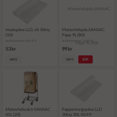
Insatspåse LLD, vit 30my
Matavfallspås.SANSAC
(50)
Papp 9L (80)
Artikelnummer: 881479
Artikelnummer: 134559
53 kr
99 kr
INFO
INFO
KÖP
Matavfallssäck SANSAC
Papperkorgspåse LLD
45L (20)
30my 30L 50/FP