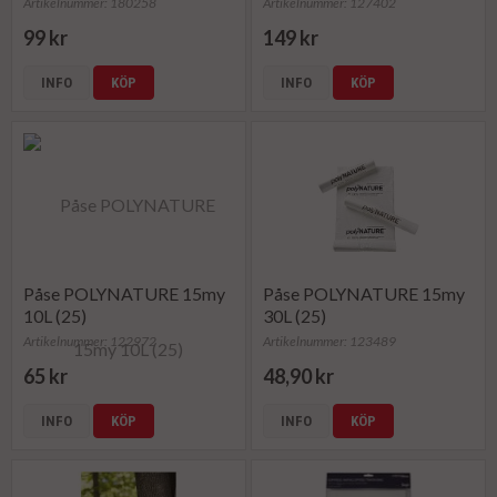
Artikelnummer: 180258
Artikelnummer: 127402
99 kr
149 kr
INFO
KÖP
INFO
KÖP
Påse POLYNATURE 15my
Påse POLYNATURE 15my
10L (25)
30L (25)
Artikelnummer: 122972
Artikelnummer: 123489
65 kr
48,90 kr
INFO
KÖP
INFO
KÖP