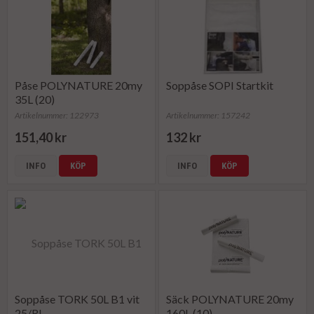
Påse POLYNATURE 20my
Soppåse SOPI Startkit
35L (20)
Artikelnummer: 122973
Artikelnummer: 157242
151,40 kr
132 kr
INFO
KÖP
INFO
KÖP
Soppåse TORK 50L B1 vit
Säck POLYNATURE 20my
25/RL
160L (10)