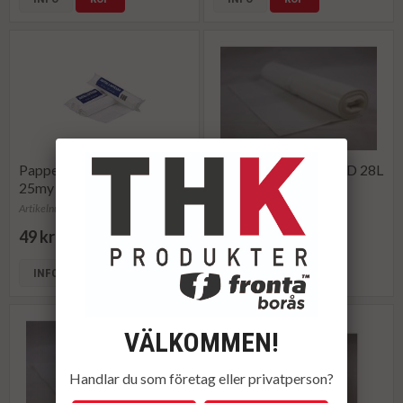
Papperskorgspåse LLD
Papperskorgspåse LLD 28L
25my 17 L vit (50)
30my vit 25/RL
Artikelnummer: 1806501
Artikelnummer: 192787
49 kr
48 kr
INFO
INFO
KÖP
VÄLKOMMEN!
Handlar du som företag eller privatperson?