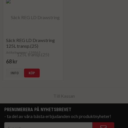
Säck REG LD Drawstring
125L transp.(25)
Artikelnummer: 139863
68 kr
INFO
KÖP
Till Kassan
PRENUMERERA PÅ NYHETSBREVET
- ta del av våra bästa erbjudanden och produktnyheter!