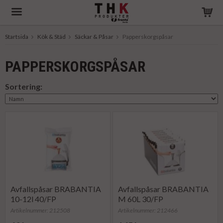
Startsida
Kök & Städ
Säckar & Påsar
Papperskorgspåsar
Produkten har blivit tillagd i varukorgen
PAPPERSKORGSPÅSAR
Sortering:
Avfallspåsar BRABANTIA
Avfallspåsar BRABANTIA
10-12l 40/FP
M 60L 30/FP
Artikelnummer: 212508
Artikelnummer: 212466