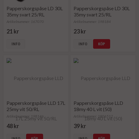
Papperskorgspåse LD 30L
Papperskorgspåse LD 30L
35my svart 25/RL
35my svart 25/RL
Artikelnummer: 167070
Artikelnummer: 198184
21 kr
23 kr
INFO
INFO
KÖP
Papperskorgspåse LLD 17L
Papperskorgspåse LLD
25my vit 50/RL
18my 40 L vit (50)
Artikelnummer: 198146
Artikelnummer: 1806512
48 kr
39 kr
INFO
KÖP
INFO
KÖP