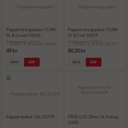
Papperskorgspåse TORK
Papperskorgspåse TORK
5L B3 svart 50/RL
5L B3 vit 50/FP
Artikelnummer: 156822
Artikelnummer: 777909
49 kr
80,20 kr
INFO
KÖP
INFO
KÖP
Papperspåsar 16L 25/FP
PÅSE LLD 35my 5L transp.
(100)