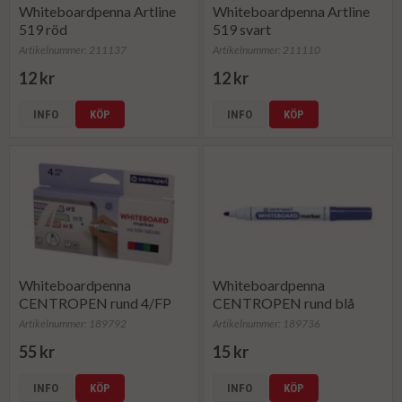
Whiteboardpenna Artline
Whiteboardpenna Artline
519 röd
519 svart
Artikelnummer: 211137
Artikelnummer: 211110
12 kr
12 kr
INFO
KÖP
INFO
KÖP
Whiteboardpenna
Whiteboardpenna
CENTROPEN rund 4/FP
CENTROPEN rund blå
Artikelnummer: 189792
Artikelnummer: 189736
55 kr
15 kr
INFO
KÖP
INFO
KÖP