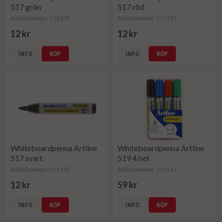
517 grön
517 röd
Artikelnummer: 211109
Artikelnummer: 211135
12 kr
12 kr
INFO
KÖP
INFO
KÖP
Whiteboardpenna Artline
Whiteboardpenna Artline
517 svart
519 4/set
Artikelnummer: 211133
Artikelnummer: 211112
12 kr
59 kr
INFO
KÖP
INFO
KÖP