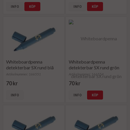
INFO
KÖP
INFO
KÖP
Whiteboardpenna
Whiteboardpenna
detekterbar SX rund blå
detekterbar SX rund grön
Artikelnummer: 166551
Artikelnummer: 166554
70 kr
70 kr
INFO
INFO
KÖP