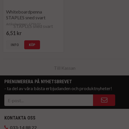
Whiteboardpenna
STAPLES sned svart
Artikelnummer: 179632
6,51 kr
INFO
KÖP
Till Kassan
PRENUMERERA PÅ NYHETSBREVET
- ta del av våra bästa erbjudanden och produktnyheter!
KONTAKTA OSS
033-14 88 22