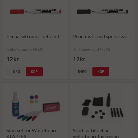
Penna-wb rund spets röd
Penna-wb rund spets svart
Artikelnummer: 696132
Artikelnummer: 696136
12 kr
12 kr
INFO
KÖP
INFO
KÖP
Startset för Whiteboard
Startset tillbehör
STAPLES
whiteboardtavla svart