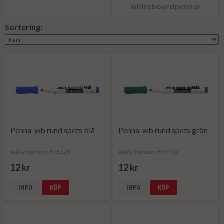
whiteboardpennor
Sortering:
Penna-wb rund spets blå
Penna-wb rund spets grön
Artikelnummer: 696128
Artikelnummer: 696913
12 kr
12 kr
INFO
KÖP
INFO
KÖP