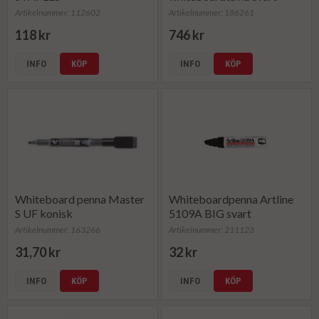
Artikelnummer: 112602
Artikelnummer: 186261
118 kr
746 kr
INFO
KÖP
INFO
KÖP
Whiteboard penna Master
Whiteboardpenna Artline
S UF konisk
5109A BIG svart
Artikelnummer: 163266
Artikelnummer: 211123
31,70 kr
32 kr
INFO
KÖP
INFO
KÖP