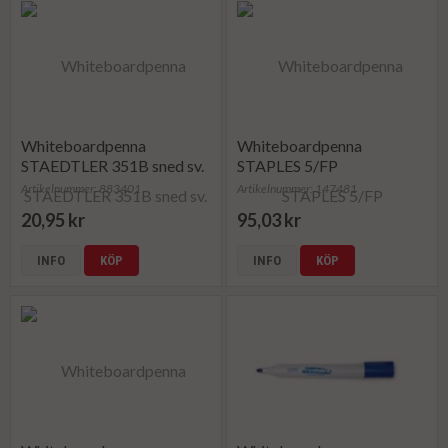
Whiteboardpenna
Whiteboardpenna
STAEDTLER 351B sned sv.
STAPLES 5/FP
Artikelnummer: 883401
Artikelnummer: 147481
20,95 kr
95,03 kr
INFO
KÖP
INFO
KÖP