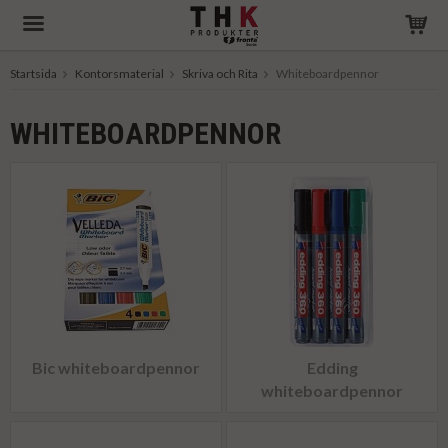
Startsida
Kontorsmaterial
Skriva och Rita
Whiteboardpennor
Produkten har blivit tillagd i varukorgen
WHITEBOARDPENNOR
Bic whiteboardpennor
Edding
whiteboardpennor