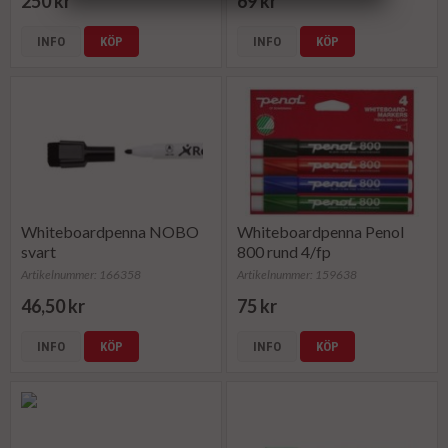
250 kr
69 kr
INFO
KÖP
INFO
KÖP
Whiteboardpenna NOBO
Whiteboardpenna Penol
svart
800 rund 4/fp
Artikelnummer: 166358
Artikelnummer: 159638
46,50 kr
75 kr
INFO
KÖP
INFO
KÖP