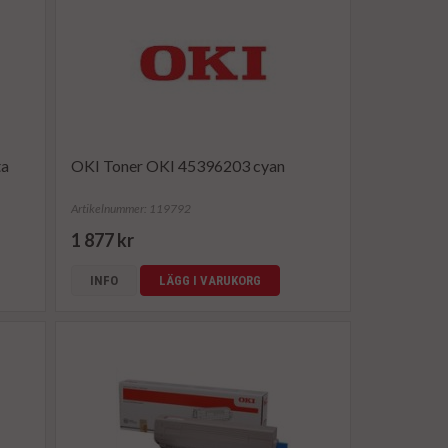
ta
OKI Toner OKI 45396203 cyan
Artikelnummer: 119792
1 877 kr
INFO
LÄGG I VARUKORG