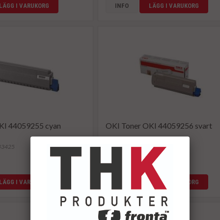
LÄGG I VARUKORG
INFO
LÄGG I VARUKORG
KI 44059255 cyan
OKI Toner OKI 44059256 svart
143425
Artikelnummer: 143426
801,12 kr
LÄGG I VARUKORG
INFO
LÄGG I VARUKORG