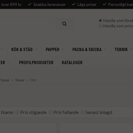
p över 899 kr
Snabba leveranser
Låga priser
Personligt be
Handla som föret
Handla som priva
KÖK & STÄD
PAPPER
PACKA & SKICKA
TEKNIK
TER
PROFILPRODUKTER
KATALOGER
 Toner
Toner
OKI
Namn
Pris stigande
Pris fallande
Senast inlagd