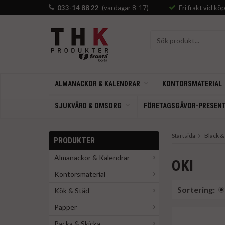
033-14 88 22
(vardagar 8-17)
Fri frakt vid kö
ALMANACKOR & KALENDRAR
KONTORSMATERIAL
SJUKVÅRD & OMSORG
FÖRETAGSGÅVOR-PRESEN
Startsida
Bläck &
PRODUKTER
Almanackor & Kalendrar
OKI
Kontorsmaterial
Sortering:
Kök & Städ
Papper
Packa & Skicka