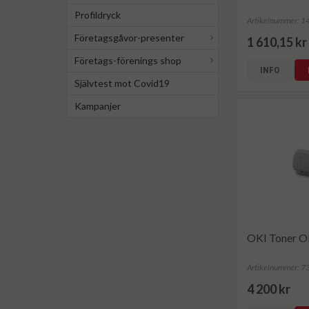
Profildryck
Artikelnummer: 
Företagsgåvor-presenter
1 610,15 kr
Företags-förenings shop
INFO
Självtest mot Covid19
Kampanjer
OKI Toner O
Artikelnummer: 
4 200 kr