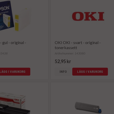
 gul - original -
OKI OKI - svart - original -
tonerkassett
143438
Artikelnummer: 143080
52,95 kr
LÄGG I VARUKORG
INFO
LÄGG I VARUKORG