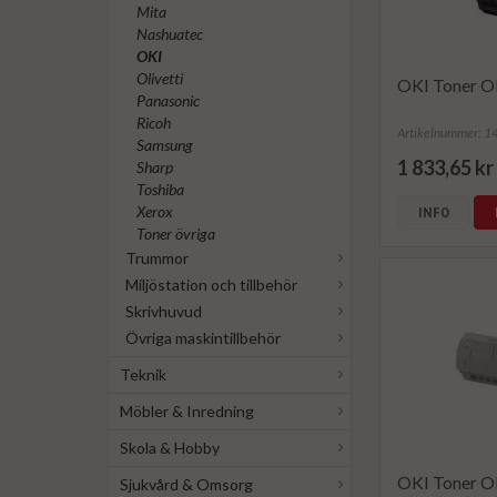
Mita
Nashuatec
OKI
Olivetti
OKI Toner O
Panasonic
Ricoh
Artikelnummer: 
Samsung
1 833,65 kr
Sharp
Toshiba
Xerox
INFO
Toner övriga
Trummor
Miljöstation och tillbehör
Skrivhuvud
Övriga maskintillbehör
Teknik
Möbler & Inredning
Skola & Hobby
OKI Toner O
Sjukvård & Omsorg