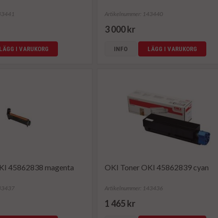
143441
Artikelnummer: 143440
3 000 kr
LÄGG I VARUKORG
INFO
LÄGG I VARUKORG
KI 45862838 magenta
OKI Toner OKI 45862839 cyan
143437
Artikelnummer: 143436
1 465 kr