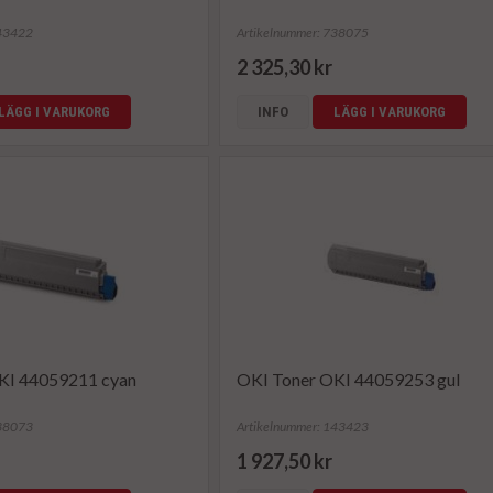
143422
Artikelnummer: 738075
2 325,30 kr
LÄGG I VARUKORG
INFO
LÄGG I VARUKORG
KI 44059211 cyan
OKI Toner OKI 44059253 gul
738073
Artikelnummer: 143423
1 927,50 kr