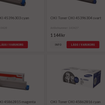
KI 45396303 cyan
OKI Toner OKI 45396304 svart
143428
Artikelnummer: 143427
1 144 kr
LÄGG I VARUKORG
INFO
LÄGG I VARUKORG
KI 45862815 magenta
OKI Toner OKI 45862816 cyan