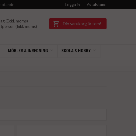
mötande
Logga in
Avtalskund
ag (Exkl.
moms)
Din varukorg är tom!
tperson (Inkl.
moms)
MÖBLER & INREDNING
SKOLA & HOBBY