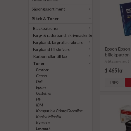
Säsongssortiment
Bläck & Toner
Bläckpatroner
Färg- & raderband, skrivmaskiner
Färgband, färgrullar, räknare
Epson Epson -
Färgband till skrivare
bläckpatron
Karbonrullar till fax
Artikelnummer: 
Toner
Brother
1 465 kr
Canon
Dell
INFO
Epson
Gestetner
HP
IBM
Kompatibla Prime/Greenline
Konica Minolta
Kyocera
Lexmark