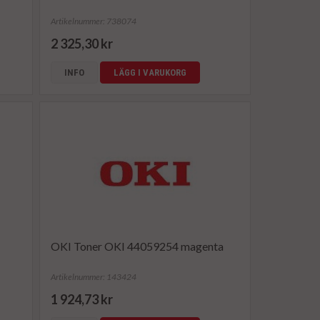
Artikelnummer: 738074
2 325,30 kr
INFO
LÄGG I VARUKORG
OKI Toner OKI 44059254 magenta
Artikelnummer: 143424
1 924,73 kr