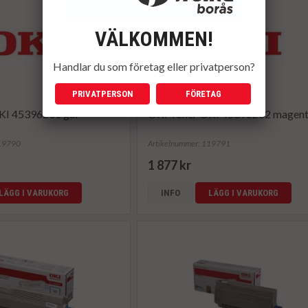
VÄLKOMMEN!
Handlar du som företag eller privatperson?
PRIVATPERSON
FÖRETAG
KI 45396201 gul
OKI Toner OKI 45396202 magen
119790
Artikelnummer: 119791
1 877 kr
LÄGG I VARUKORG
INFO
LÄGG I VARUKORG