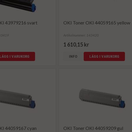
KI 43979216 svart
OKI Toner OKI 44059165 yellow
143419
Artikelnummer: 143420
1 610,15 kr
LÄGG I VARUKORG
INFO
LÄGG I VARUKORG
KI 44059167 cyan
OKI Toner OKI 44059209 gul