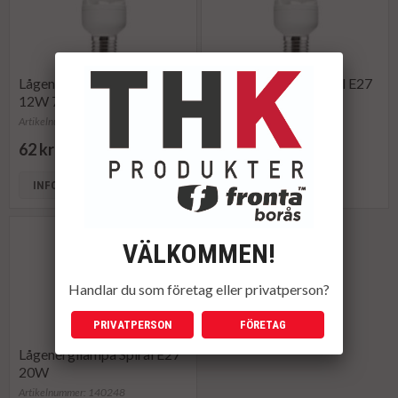
Lågenergilampa Spiral E27
Lågenergilampa Spiral E27
12W 715lm
15W 950lm
Artikelnummer: 183789
Artikelnummer: 183790
62 kr
69 kr
INFO
INFO
KÖP
VÄLKOMMEN!
Handlar du som företag eller privatperson?
PRIVATPERSON
FÖRETAG
Lågenergilampa Spiral E27
20W
Artikelnummer: 140248