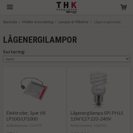
Startsida
Möbler & Inredning
Lampor & Tillbehör
Lågenergilampor
Produkten har blivit tillagd i varukorgen
LÅGENERGILAMPOR
Sortering:
Elektroder, 1par till
Lågenergilampa SPI PHLS
LP500/LP1000
12W E27 220-240V
Artikelnummer: 212979
Artikelnummer: 148243