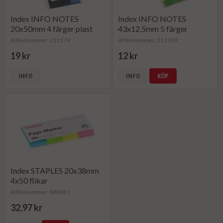
Index INFO NOTES
Index INFO NOTES
20x50mm 4 färger plast
43x12,5mm 5 färger
Artikelnummer: 211174
Artikelnummer: 211149
19 kr
12 kr
INFO
INFO
KÖP
Index STAPLES 20x38mm
4x50 flikar
Artikelnummer: 880081
32,97 kr