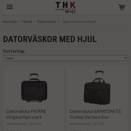
Startsida
Teknik
Datorväskor
Datorväskor med hjul
Produkten har blivit tillagd i varukorgen
DATORVÄSKOR MED HJUL
Sortering:
Datorväska PIERRE
Datorväska SAMSONITE
Original hjul svart
Trolley Vectura Evo
Artikelnummer: 123119
Artikelnummer: 215736