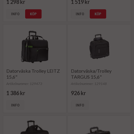
1 298 kr
1 519 kr
INFO
KÖP
INFO
KÖP
Datorväska Trolley LEITZ
Datorväska/Trolley
15,6"
TARGUS 15,6"
Artikelnummer: 129473
Artikelnummer: 129148
1 386 kr
926 kr
INFO
INFO