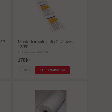
/FP
Muntork m.solrosolja 2st/kuvert
12/FP
Artikelnummer: 868014
178 kr
INFO
LÄGG I VARUKORG