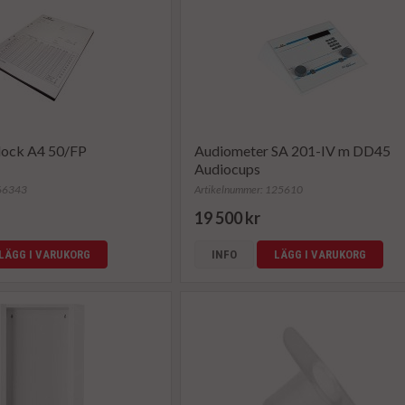
ock A4 50/FP
Audiometer SA 201-IV m DD45
Audiocups
866343
Artikelnummer: 125610
19 500 kr
LÄGG I VARUKORG
INFO
LÄGG I VARUKORG