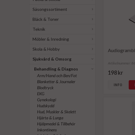
Säsongssortiment
Bläck & Toner
Teknik
Möbler & Inredning
Skola & Hobby
Audiogrambl
Sjukvård & Omsorg
Artikelnummer: 
Behandling & Diagnos
198 kr
Arm/Hand och Ben/Fot
Blanketter & Journaler
INFO
Blodtryck
EKG
Gynekologi
Hudskydd
Hud, Muskler & Skelett
Hjärta & Lunga
Hjälpmedel & Tillbehör
Inkontinens