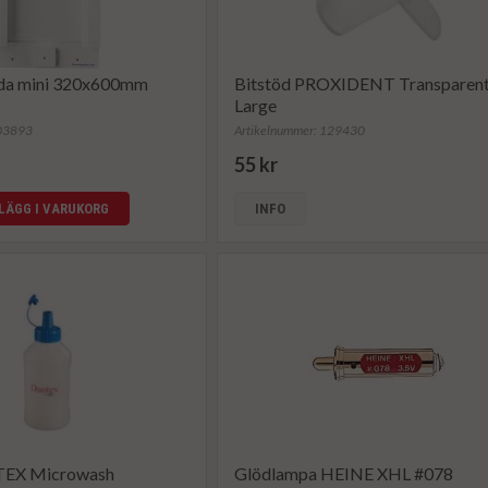
åda mini 320x600mm
Bitstöd PROXIDENT Transparen
Large
103893
Artikelnummer: 129430
55 kr
LÄGG I VARUKORG
INFO
TEX Microwash
Glödlampa HEINE XHL #078