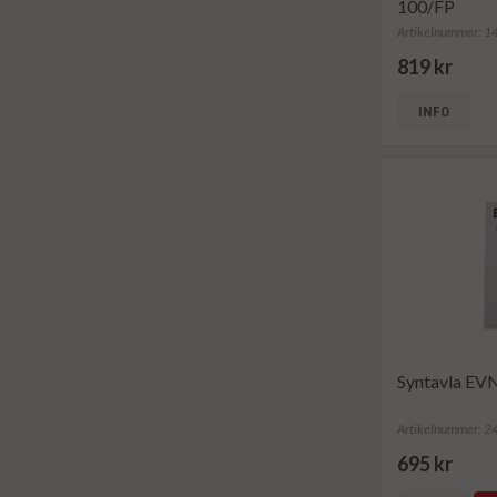
100/FP
Artikelnummer: 
819 kr
INFO
Syntavla EV
Artikelnummer: 
695 kr