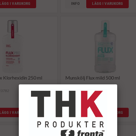
LÄGG I VARUKORG
INFO
LÄGG I VARUKORG
x Klorhexidin 250 ml
Munskölj Flux mild 500 ml
123782
Artikelnummer: 123780
89 kr
LÄGG I VARUKORG
INFO
LÄGG I VARUKORG