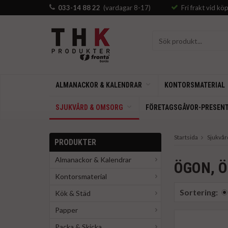
033-14 88 22
(vardagar 8-17)
Fri frakt vid kö
ALMANACKOR & KALENDRAR
KONTORSMATERIAL
SJUKVÅRD & OMSORG
FÖRETAGSGÅVOR-PRESEN
Startsida
Sjukvå
PRODUKTER
Almanackor & Kalendrar
ÖGON, Ö
Kontorsmaterial
Sortering:
Kök & Städ
Papper
Packa & Skicka