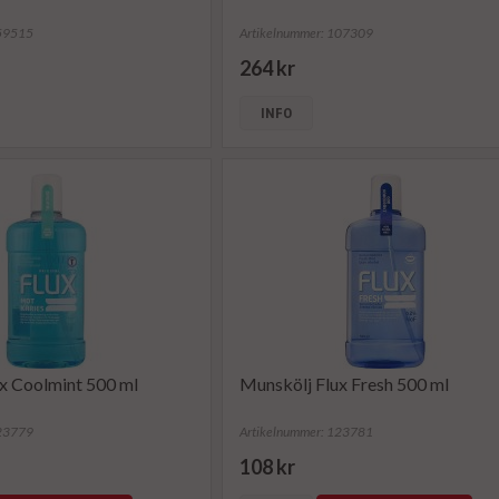
159515
Artikelnummer: 107309
264 kr
INFO
x Coolmint 500 ml
Munskölj Flux Fresh 500 ml
123779
Artikelnummer: 123781
108 kr