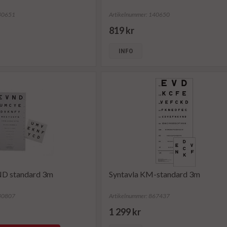
140651
Artikelnummer: 140650
819 kr
INFO
ND standard 3m
Syntavla KM-standard 3m
240807
Artikelnummer: 867437
1 299 kr