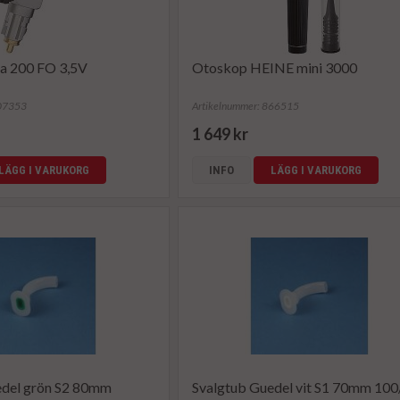
a 200 FO 3,5V
Otoskop HEINE mini 3000
107353
Artikelnummer: 866515
1 649 kr
LÄGG I VARUKORG
INFO
LÄGG I VARUKORG
edel grön S2 80mm
Svalgtub Guedel vit S1 70mm 10