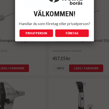
VÄLKOMMEN!
Handlar du som företag eller privatperson?
PRIVATPERSON
FÖRETAG
skumgummi large 50/FP
Muntork av skumgummi small 50
865046
Artikelnummer: 865605
417,15 kr
LÄGG I VARUKORG
INFO
LÄGG I VARUKORG