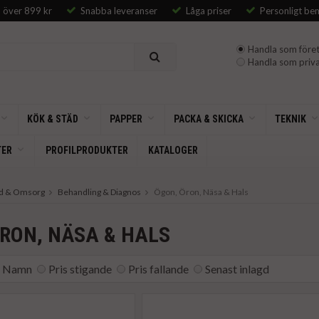
p över 899 kr
Snabba leveranser
Låga priser
Personligt be
Handla som föret
Handla som priva
KÖK & STÄD
PAPPER
PACKA & SKICKA
TEKNIK
TER
PROFILPRODUKTER
KATALOGER
rd & Omsorg
Behandling & Diagnos
Ögon, Öron, Näsa & Hals
RON, NÄSA & HALS
Namn
Pris stigande
Pris fallande
Senast inlagd