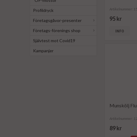
OP-mössor
Artikelnummer: 
Profildryck
95 kr
Företagsgåvor-presenter
Företags-förenings shop
INFO
Självtest mot Covid19
Kampanjer
Munskölj Flu
Artikelnummer: 
89 kr