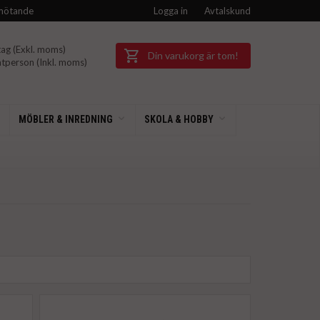
mötande
Logga in
Avtalskund
ag (Exkl.
moms)
Din varukorg är tom!
tperson (Inkl.
moms)
MÖBLER & INREDNING
SKOLA & HOBBY