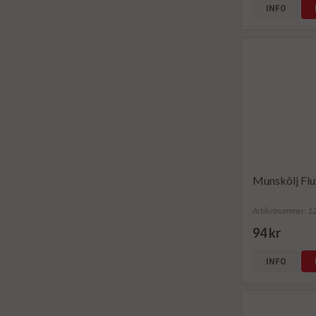
INFO
Munskölj Flu
Artikelnummer: 
94 kr
INFO