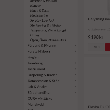
Injektion & Infusion
Kanyler
Mage & Tarm
Medicinering
Belysningsl
Spruta - Luer lock
Sterilisering & Tillbehör
Artikelnummer: 
Temperatur, Vikt & Längd
Urologi
9 198 kr
Ögon, Öron, Näsa & Hals
Förband & Fixering
INFO
Första Hjälpen
Hygien
Inredning
Instrument
Drapering & Kläder
Kompression & Stöd
Lab & Analys
Sårbehandling
CURA vikttäcke
Munskydd
Flaska DUO