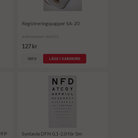
Registreringspapper SA-20
Artikelnummer: 866251
127 kr
INFO
LÄGG I VARUKORG
0/FP
Syntavla DFN 0,1-2,0 för 5m