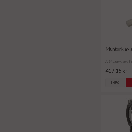
Muntork av 
Artikelnummer: 
417,15 kr
INFO