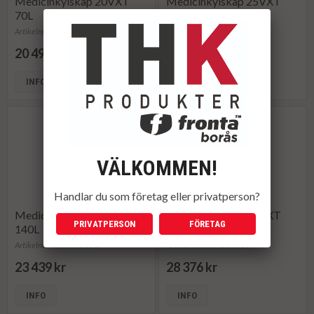
Medicinkylskåp 20VXT
Medicinkylskåp 25VXT
70L
100L
Artikelnummer: 866084
Artikelnummer: 866085
20 499 kr
22 432 kr
INFO
INFO
VÄLKOMMEN!
Handlar du som företag eller privatperson?
Medicinkylskåp 30VXT
Medicinkylskåp 45VXT
PRIVATPERSON
FÖRETAG
140L
320L
Artikelnummer: 866086
Artikelnummer: 866088
23 439 kr
28 376 kr
INFO
INFO