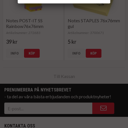
Notes POST-IT SS
Notes STAPLES 76x76mm
Rainbow76x76mm
gul
Artikelnummer: 272683
Artikelnummer: 3700671
39 kr
5 kr
INFO
KÖP
INFO
KÖP
Till Kassan
PRENUMERERA PÅ NYHETSBREVET
- ta del av våra bästa erbjudanden och produktnyheter!
KONTAKTA OSS