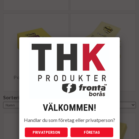
Post-it Supersticky
Post-it Z-block
Sortering:
VÄLKOMMEN!
Handlar du som företag eller privatperson?
PRIVATPERSON
FÖRETAG