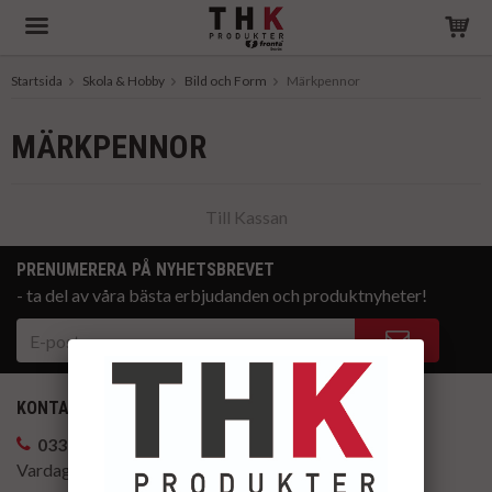
Startsida
Skola & Hobby
Bild och Form
Märkpennor
Produkten har blivit tillagd i varukorgen
MÄRKPENNOR
Till Kassan
PRENUMERERA PÅ NYHETSBREVET
- ta del av våra bästa erbjudanden och produktnyheter!
KONTAKTA OSS
033-14 88 22
Vardagar kl. 8-17