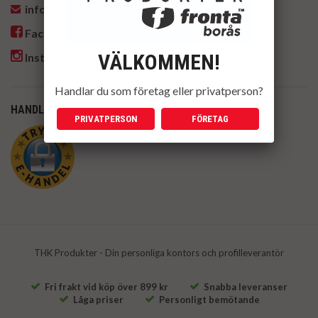
info@thk.nu
Facebook
VÄLKOMMEN!
Instagram
Handlar du som företag eller privatperson?
HANDLA TRYGGT HOS OSS
PRIVATPERSON
FÖRETAG
THK Produkter - Din personliga kontors och profilleverantör
Fri frakt vid köp över 899 kr
Snabba leveranser
Låga priser
Personligt bemötande